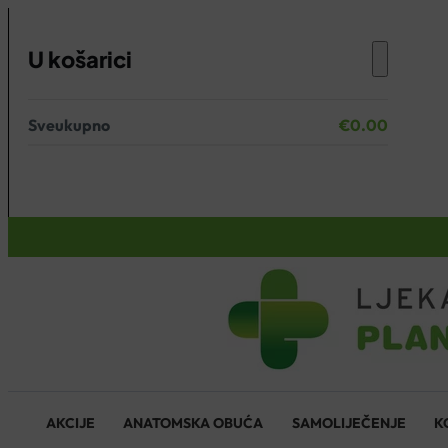
U košarici
Sveukupno
€
0.00
Nema proizvoda u košarici.
KOŠARICA
AKCIJE
ANATOMSKA OBUĆA
SAMOLIJEČENJE
K