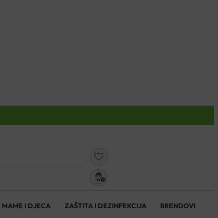
0
MAME I DJECA
ZAŠTITA I DEZINFEKCIJA
BRENDOVI
0