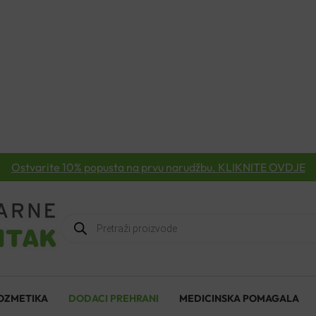
Ostvarite 10% popusta na prvu narudžbu. KLIKNITE OVDJE
Products
search
OZMETIKA
DODACI PREHRANI
MEDICINSKA POMAGALA