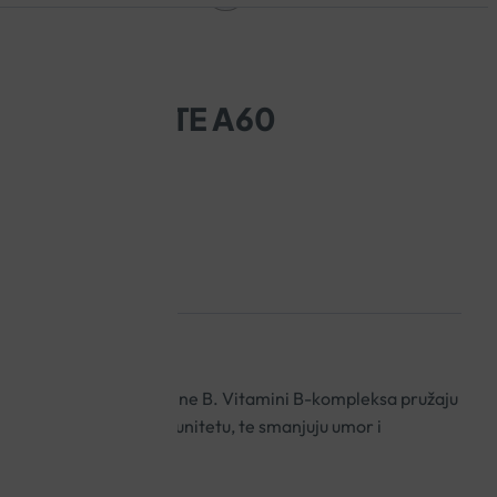
ORTE TABLETE A60
ozama 8 vitamina skupine B. Vitamini B-kompleksa pružaju
dravlju kože i kose, imunitetu, te smanjuju umor i