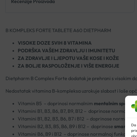
Recenzije Proizvoda
B KOMPLEKS FORTE TABLETE A60 DIETPHARM
VISOKE DOZE SVIH 8 VITAMINA
PODRŠKA VAŠEM ZDRAVLJU I IMUNITETU
ZA ZDRAVLJE I LJEPOTU VAŠE KOSE I KOŽE
ZA BOLJE RASPOLOŽENJE I VIŠE ENERGIJE
Dietpharm B Complex Forte dodatak je prehrani s visokim do
Nedostatak vitamina B-kompleksa uzrokuje slabost i loše opć
Vitamin B5 – doprinosi normalnim
mentalnim sposob
Vitamini B1, B3, B6, B7, B9, B12 – doprinose normalnoj
p
Vitamini B1, B2, B3, B6, B7 i B12 – doprinose normalno
Da 
Vitamini B2, B3, B5, B6, B9 i B12 – doprinose
smanjenju 
pri
Vitamini B6, B9 i B12 – doprinose normalnoj funkciji
im
obr