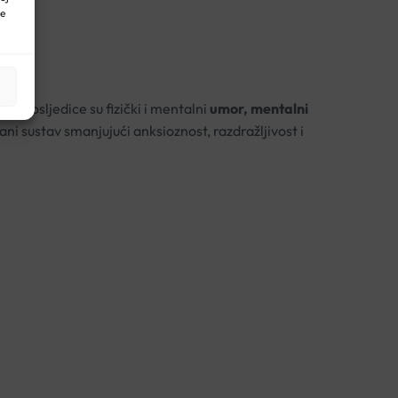
ne
ste posljedice su fizički i mentalni
umor, mentalni
ni sustav smanjujući anksioznost, razdražljivost i