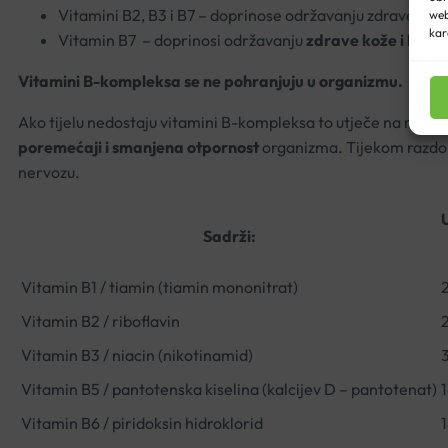
Vitamini B2, B3 i B7 – doprinose održavanju zdrave kož
web
kar
Vitamin B7 – doprinosi održavanju
zdrave kože i kose
Vitamini B-kompleksa se ne pohranjuju u organizmu.
Ako tijelu nedostaju vitamini B-kompleksa to utječe na metab
poremećaji i smanjena otpornost
organizma. Tijekom razdoblj
nervozu.
Sadrži:
Vitamin B1 / tiamin (tiamin mononitrat)
Vitamin B2 / riboflavin
Vitamin B3 / niacin (nikotinamid)
Vitamin B5 / pantotenska kiselina (kalcijev D – pantotenat)
Vitamin B6 / piridoksin hidroklorid