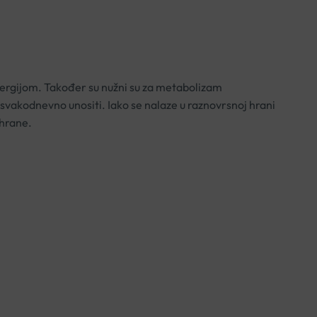
 energijom. Također su nužni su za metabolizam
 svakodnevno unositi. Iako se nalaze u raznovrsnoj hrani
 hrane.