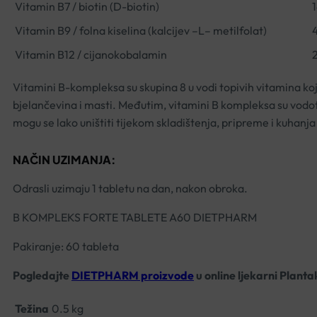
Vitamin B7 / biotin (D-biotin)
Vitamin B9 / folna kiselina (kalcijev –L– metilfolat)
Vitamin B12 / cijanokobalamin
Vitamini B-kompleksa su skupina 8 u vodi topivih vitamina koj
bjelančevina i masti. Međutim, vitamini B kompleksa su vodoto
mogu se lako uništiti tijekom skladištenja, pripreme i kuhanj
NAČIN UZIMANJA:
Odrasli uzimaju 1 tabletu na dan, nakon obroka.
B KOMPLEKS FORTE TABLETE A60 DIETPHARM
Pakiranje: 60 tableta
Pogledajte
DIETPHARM proizvode
u online ljekarni Planta
Težina
0.5 kg