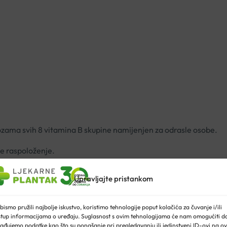
zama svih 8 vitamina B skupine namijenjen za odrasle osobe.
e raspoloženje.
nostima
Upravljajte pristankom
sihološkoj funkciji
m funkcioniranju
živčanog sustava
bismo pružili najbolje iskustvo, koristimo tehnologije poput kolačića za čuvanje i/ili
umora i iscrpljenosti
stup informacijama o uređaju. Suglasnost s ovim tehnologijama će nam omogućiti d
unološkog sustava
ađujemo podatke kao što su ponašanje pri pregledavanju ili jedinstveni ID-ovi na ov