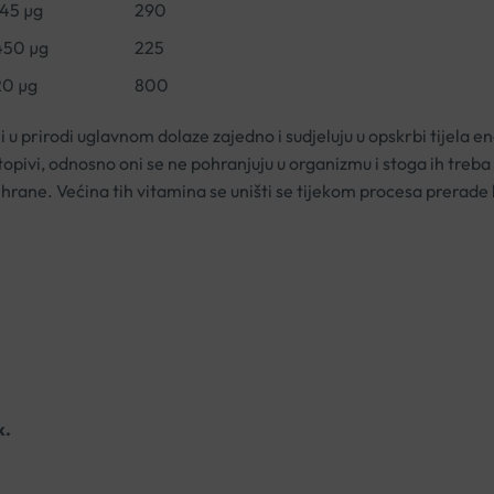
145 µg
290
450 µg
225
20 µg
800
i u prirodi uglavnom dolaze zajedno i sudjeluju u opskrbi tijela
pivi, odnosno oni se ne pohranjuju u organizmu i stoga ih treba
a hrane. Većina tih vitamina se uništi se tijekom procesa prerade
k.