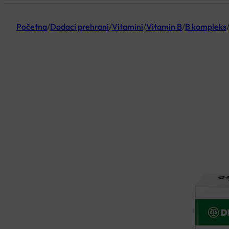
Početna
/
Dodaci prehrani
/
Vitamini
/
Vitamin B
/
B kompleks