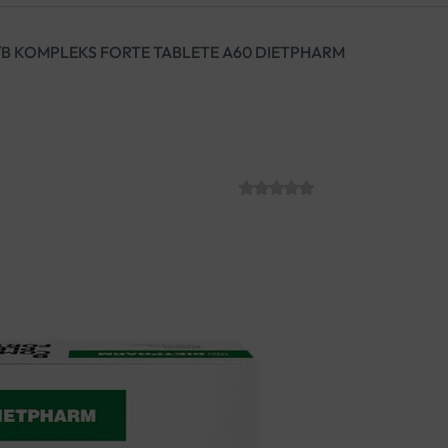
/
B KOMPLEKS FORTE TABLETE A60 DIETPHARM
B KOMPLEKS F
DIETPHARM
SKU:
C010885
€
7.99
Dodatak prehrani s visokim d
podršku mentalnom zdravlju, z
iscrpljenost.