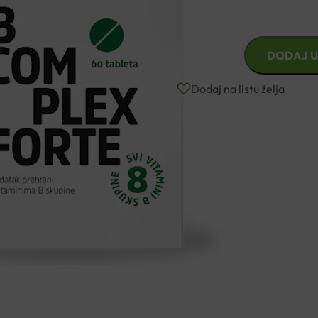
Za bolje raspoloženje i više e
B
DODAJ U
KOMPLEKS
FORTE
Dodaj na listu želja
TABLETE
A60
DIETPHARM
Besplatna dostava za narudžbe i
količina
Rok isporuke: 2 – 5 dana
Naručite telefonski
+385 3355 400