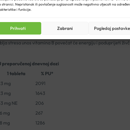
e
 stranici. Nepristanak ili povlačenje suglasnosti može negativno utjecati na određe
akteristike i funkcije.
Prihvati
Zabrani
Pogledaj postavke
olizam i oslobađanje energije, te na
mentalno stanje osobe
. Če
a stresa unos vitamina B povećat će energiju i poduprijeti živča
U preporučenoj dnevnoj dozi
1 tableta
% PU*
23 mg
2091
23 mg
1643
33 mg NE
206
16 mg
267
18 mg
1286