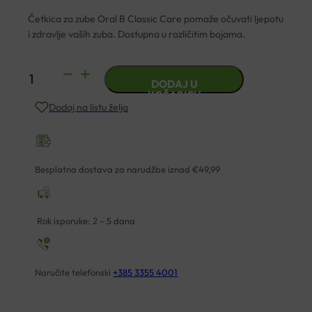
Četkica za zube Oral B Classic Care pomaže očuvati ljepotu
i zdravlje vaših zuba. Dostupna u različitim bojama.
ČETKICA
DODAJ U
ZA
KOŠARICU
Dodaj na listu želja
ZUBE
ORAL
B
CLASSIC
Besplatna dostava za narudžbe iznad €49,99
MEDIUM
količina
Rok isporuke: 2 – 5 dana
Naručite telefonski
+385 3355 4001