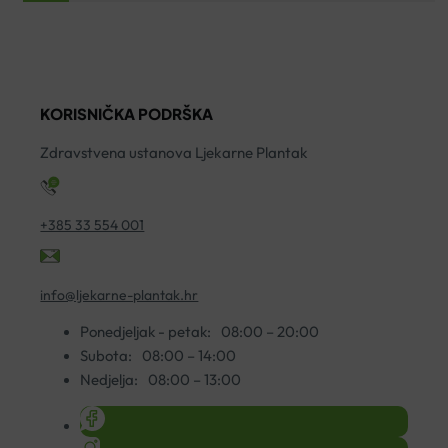
50G
PARODONTAX
Z
ORGANICA
FLUORIDE
C
VITA
75ML
5
količina
količina
A
ko
KORISNIČKA PODRŠKA
Zdravstvena ustanova Ljekarne Plantak
+385 33 554 001
info@ljekarne-plantak.hr
Ponedjeljak - petak:
08:00 – 20:00
Subota:
08:00 – 14:00
Nedjelja:
08:00 – 13:00