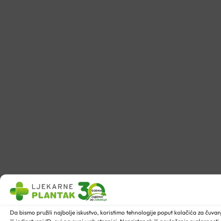
Da bismo pružili najbolje iskustvo, koristimo tehnologije poput kolačića za ču
ili jedinstveni ID-ovi na ovoj web stranici. Nepristanak ili povlačenje suglasnost