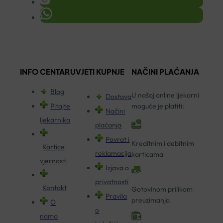
INFO CENTAR
UVJETI KUPNJE
NAČINI PLAĆANJA
Blog
U našoj online ljekarni
Dostava
Pitajte
moguće je platiti:
Načini
ljekarnika
plaćanja
Povrat i
Kreditnim i debitnim
Kartice
reklamacija
karticama
vjernosti
Izjava o
privatnosti
Kontakt
Gotovinom prilikom
Pravila
preuzimanja
O
o
nama