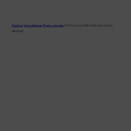
KOŠARICA
Početna
/
Samoliječenje
/
Oralno zdravlje
/
ČETKICA ZA ZUBE ORAL B CLASSIC
MEDIUM