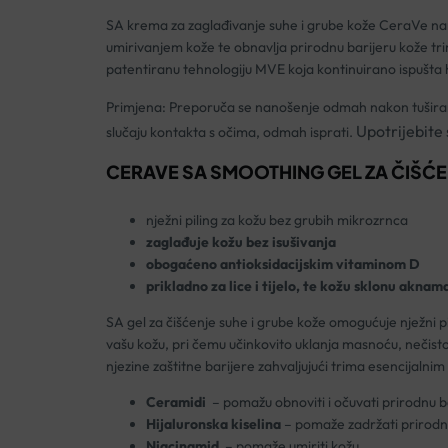
SA krema za zaglađivanje suhe i grube kože CeraVe nami
umirivanjem kože te obnavlja prirodnu barijeru kože tr
patentiranu tehnologiju MVE koja kontinuirano ispušta h
Primjena: Preporuča se nanošenje odmah nakon tušira
Upotrijebite 
slučaju kontakta s očima, odmah isprati.
CERAVE SA SMOOTHING GEL ZA ČIŠĆ
nježni piling za kožu bez grubih mikrozrnca
zaglađuje kožu bez isušivanja
obogaćeno antioksidacijskim vitaminom D
prikladno za lice i tijelo, te kožu sklonu aknam
SA gel za čišćenje suhe i grube kože omogućuje nježni pil
vašu kožu, pri čemu učinkovito uklanja masnoću, nečist
njezine zaštitne barijere zahvaljujući trima esencijalnim
Ceramidi
– pomažu obnoviti i očuvati prirodnu b
Hijaluronska kiselina
– pomaže zadržati prirodn
Niacinamid
– pomaže umiriti kožu