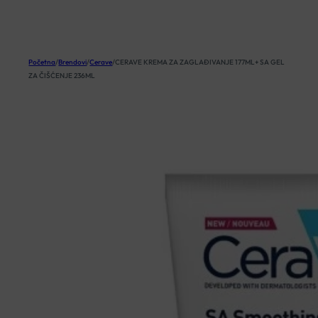
KOŠARICA
Početna
/
Brendovi
/
Cerave
/
CERAVE KREMA ZA ZAGLAĐIVANJE 177ML+ SA GEL
ZA ČIŠĆENJE 236ML