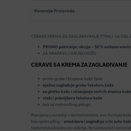
Recenzije Proizvoda
CERAVE KREMA ZA ZAGLAĐIVANJE 177ML+ SA GEL 
PROMO pakiranje: akcija – 50 % snižana emulz
ZA HRAPAVU I GRUBU KOŽU
CERAVE SA KREMA ZA ZAGLAĐIVANJE
protiv grube i hrapave kože tijela
nježno zaglađuje grubu teksturu kože
za glatku kožu i uklanjanje mrtvih stanica kož
vlaži i poboljšava teksturu kože
bez za mehaničkog pilinga
Razvijena u suradnji s dermatolozima, ova formula kož
kao nježni piling –
omekšava i zaglađuje vrlo suhu kož
hijaluronsku kiselinu za važenje, te niacinamid i ceramid