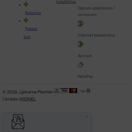
kolačićima
Općom uplatnicom /
Košarica
virmanom
Poklon
Internet bankarstvo
bon
Aircash
KeksPay
© 2026. Ljekarne Plantak
| Izrada:
MIDNEL