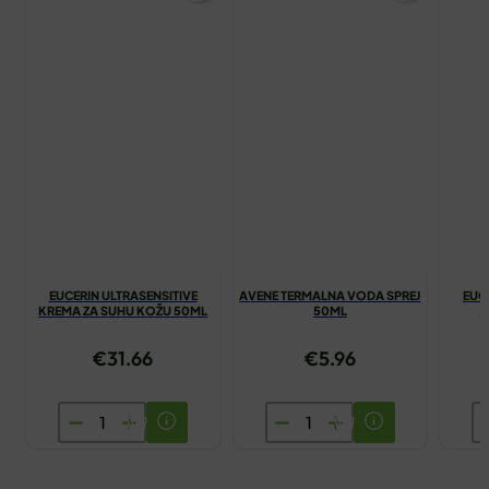
EUCERIN ULTRASENSITIVE
AVENE TERMALNA VODA SPREJ
EUC
KREMA ZA SUHU KOŽU 50ML
50ML
A
€
31.66
€
5.96
EUCERIN
AVENE
E
ULTRASENSITIVE
TERMALNA
A
KREMA
VODA
A