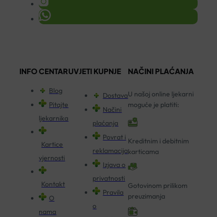
INFO CENTAR
UVJETI KUPNJE
NAČINI PLAĆANJA
Blog
U našoj online ljekarni
Dostava
Pitajte
moguće je platiti:
Načini
ljekarnika
plaćanja
Povrat i
Kreditnim i debitnim
Kartice
reklamacija
karticama
vjernosti
Izjava o
privatnosti
Kontakt
Gotovinom prilikom
Pravila
preuzimanja
O
o
nama