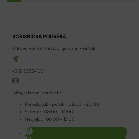
ZA
SPREJ
K
SUHU
50ML
4
KOŽU
količina
ko
50ML
količina
KORISNIČKA PODRŠKA
Zdravstvena ustanova Ljekarne Plantak
+385 33 554 001
info@ljekarne-plantak.hr
Ponedjeljak - petak:
08:00 – 20:00
Subota:
08:00 – 14:00
Nedjelja:
08:00 – 13:00