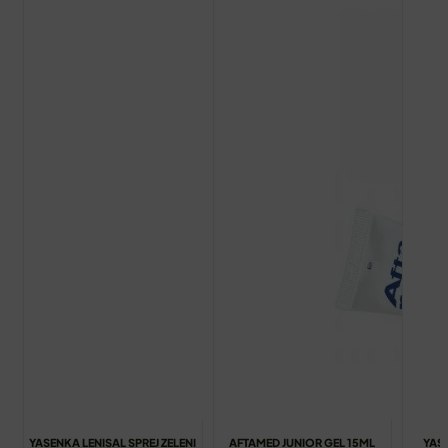
YASENKA LENISAL SPREJ ZELENI
AFTAMED JUNIOR GEL 15ML
YAS