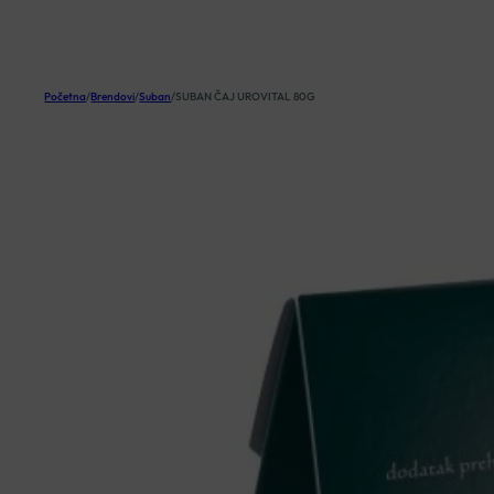
KOŠARICA
Početna
/
Brendovi
/
Suban
/
SUBAN ČAJ UROVITAL 80G