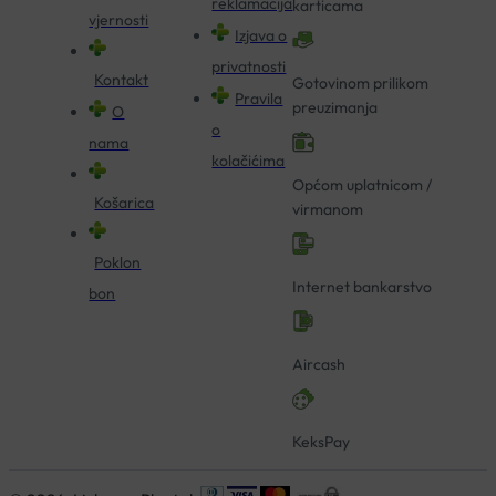
reklamacija
karticama
vjernosti
Izjava o
privatnosti
Kontakt
Gotovinom prilikom
Pravila
preuzimanja
O
o
nama
kolačićima
Općom uplatnicom /
Košarica
virmanom
Poklon
Internet bankarstvo
bon
Aircash
KeksPay