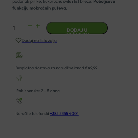
podanak pirike, kukuruznu svilu i list breze.
Poboljšava
funkciju mokraćnih puteva.
SUBAN
DODAJ U
ČAJ
KOŠARICU
Dodaj na listu želja
UROVITAL
80G
količina
Besplatna dostava za narudžbe iznad €49,99
Rok isporuke: 2 – 5 dana
Naručite telefonski
+385 3355 4001