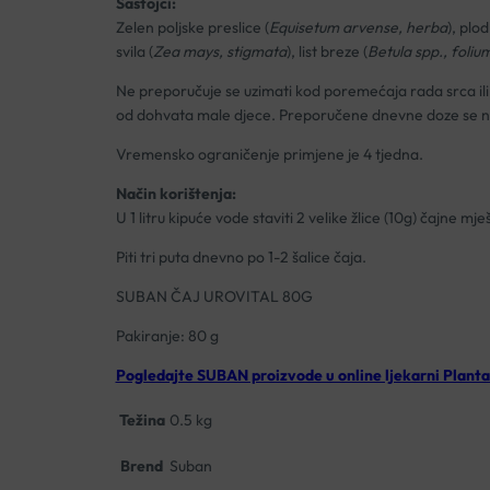
Sastojci:
Zelen poljske preslice (
Equisetum arvense, herba
), plod
svila (
Zea mays, stigmata
), list breze (
Betula spp., foliu
Ne preporučuje se uzimati kod poremećaja rada srca ili 
od dohvata male djece. Preporučene dnevne doze se ne 
Vremensko ograničenje primjene je 4 tjedna.
Način korištenja:
U 1 litru kipuće vode staviti 2 velike žlice (10g) čajne m
Piti tri puta dnevno po 1-2 šalice čaja.
SUBAN ČAJ UROVITAL 80G
Pakiranje: 80 g
Pogledajte SUBAN proizvode u online ljekarni Planta
Težina
0.5 kg
Brend
Suban