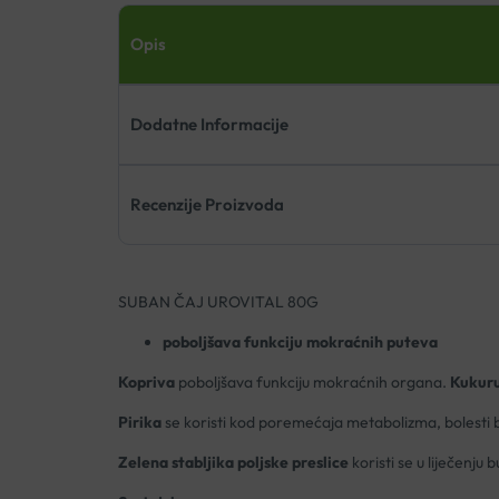
Opis
Dodatne Informacije
Recenzije Proizvoda
SUBAN ČAJ UROVITAL 80G
poboljšava funkciju mokraćnih puteva
Kopriva
poboljšava funkciju mokraćnih organa.
Kukuru
Pirika
se koristi kod poremećaja metabolizma, bolesti 
Zelena stabljika poljske preslice
koristi se u liječenju