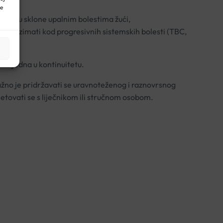
ne
oje su sklone upalnim bolestima žući,
e se uzimati kod progresivnih sistemskih bolesti (TBC,
 2 tjedna u kontinuitetu.
žno je pridržavati se uravnoteženog i raznovrsnog
etovati se s liječnikom ili stručnom osobom.