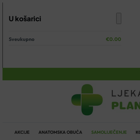
U košarici
Sveukupno
€
0.00
Nema proizvoda u košarici.
KOŠARICA
AKCIJE
ANATOMSKA OBUĆA
SAMOLIJEČENJE
K