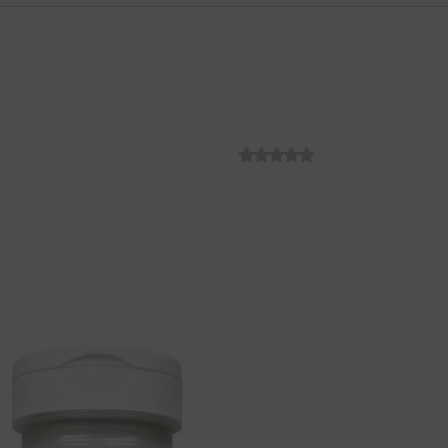
NO SNORZ TAB
SKU:
C014694
€
25.30
Jedinstvena kombinacija enzima
omogućuju razgradnju sluznog 
hrkanje.
Poboljšajte kvalitetu sna i s