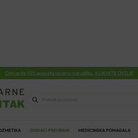
Ostvarite 10% popusta na prvu narudžbu. KLIKNITE OVDJE
Products
search
OZMETIKA
DODACI PREHRANI
MEDICINSKA POMAGALA