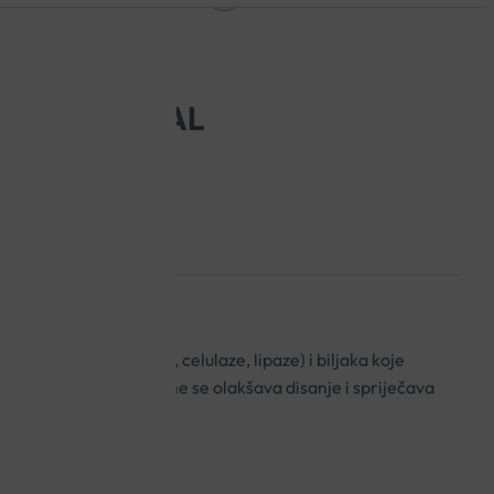
LETE A60 KAL
 (proteaze, amilaze, celulaze, lipaze) i biljaka koje
materijala i hrane čime se olakšava disanje i spriječava
manjite hrkanje!