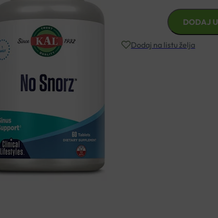
NO
DODAJ U
SNORZ
TABLETE
Dodaj na listu želja
A60
KAL
količina
Besplatna dostava za narudžbe i
Rok isporuke: 2 – 5 dana
Naručite telefonski
+385 3355 400