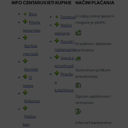
INFO CENTAR
UVJETI KUPNJE
NAČINI PLAĆANJA
Blog
U našoj online ljekarni
Dostava
Pitajte
moguće je platiti:
Načini
ljekarnika
plaćanja
Povrat i
Kreditnim i debitnim
Kartice
reklamacija
karticama
vjernosti
Izjava o
privatnosti
Kontakt
Gotovinom prilikom
Pravila
preuzimanja
O
o
nama
kolačićima
Općom uplatnicom /
Košarica
virmanom
Poklon
Internet bankarstvo
bon