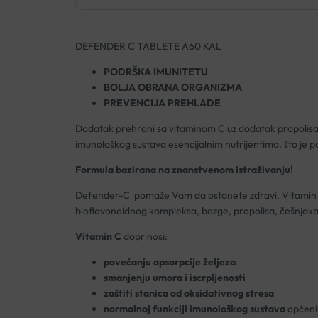
DEFENDER C TABLETE A60 KAL
PODRŠKA IMUNITETU
BOLJA OBRANA ORGANIZMA
PREVENCIJA PREHLADE
Dodatak prehrani sa vitaminom C uz dodatak propolisa, 
imunološkog sustava esencijalnim nutrijentima, što je p
Formula bazirana na znanstvenom istraživanju!
Defender-C pomaže Vam da ostanete zdravi. Vitamin C i
bioflavonoidnog kompleksa, bazge, propolisa, češnjaka 
Vitamin C
doprinosi:
povećanju apsorpcije željeza
smanjenju umora i iscrpljenosti
zaštiti stanica od oksidativnog stresa
normalnoj funkciji imunološkog sustava
općenit