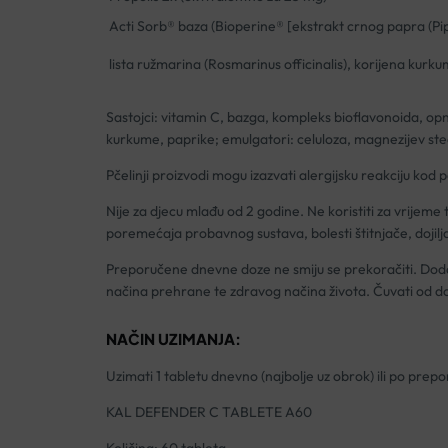
Acti Sorb® baza (Bioperine® [ekstrakt crnog papra (Pipe
lista ružmarina (Rosmarinus officinalis), korijena kur
Sastojci: vitamin C, bazga, kompleks bioflavonoida, opnas
kurkume, paprike; emulgatori: celuloza, magnezijev steara
Pčelinji proizvodi mogu izazvati alergijsku reakciju kod
Nije za djecu mlađu od 2 godine. Ne koristiti za vrijeme
poremećaja probavnog sustava, bolesti štitnjače, dojilja
Preporučene dnevne doze ne smiju se prekoračiti. Doda
načina prehrane te zdravog načina života. Čuvati od d
NAČIN UZIMANJA:
Uzimati 1 tabletu dnevno (najbolje uz obrok) ili po prep
KAL DEFENDER C TABLETE A60