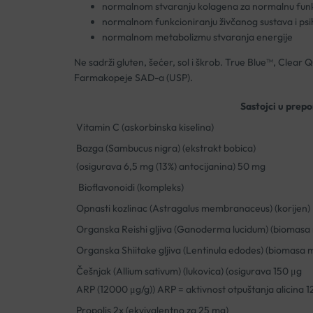
normalnom stvaranju kolagena za normalnu funkciju
normalnom funkcioniranju živčanog sustava i psih
normalnom metabolizmu stvaranja energije
Ne sadrži gluten, šećer, sol i škrob. True Blue™, Clear 
Farmakopeje SAD-a (USP).
Sastojci u prepo
Vitamin C (askorbinska kiselina)
Bazga (Sambucus nigra) (ekstrakt bobica)
(osigurava 6,5 mg (13%) antocijanina) 50 mg
Bioflavonoidi (kompleks)
Opnasti kozlinac (Astragalus membranaceus) (korijen)
Organska Reishi gljiva (Ganoderma lucidum) (biomasa m
Organska Shiitake gljiva (Lentinula edodes) (biomasa mi
Češnjak (Allium sativum) (lukovica) (osigurava 150 μg
ARP (12000 μg/g)) ARP = aktivnost otpuštanja alicina 1
Propolis 2x (ekvivalentno za 25 mg)