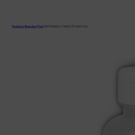
KOŠARICA
Početna
/
Brendovi
/
Kal
/
DEFENDER C TABLETE A60 KAL