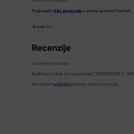
Količina: 60 tableta
Pogledajte
KAL proizvode
u online ljekarni Plantak.
Brend
Kal
Recenzije
Još nema recenzija.
Budite prvi koji će recenzirati “DEFENDER C T
Morate biti
prijavljeni
da biste objavili recenziju.