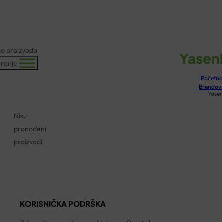
KOŠARICA
a proizvoda
Yasen
riranje
Početn
Brendov
Yase
Nisu
pronađeni
proizvodi
KORISNIČKA PODRŠKA