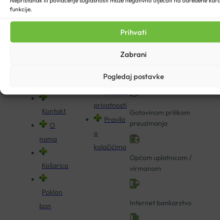
Nepristanak ili povlačenje suglasnosti može negativno utjecati na određene karak
funkcije.
Blog
U našoj online ljekarni
Dostava
Pitajte
moguće je platiti:
Prihvati
Načini
ljekarnika
plaćanja
Zabrani
Povrat i
Kreditnim i debitnim
Kartice
Pogledaj postavke
reklamacija
karticama
vjernosti
Izjava o
privatnosti
Kontakt
Gotovinom prilikom
Pravila
preuzimanja
O
o
nama
kolačićima
Općom uplatnicom /
Košarica
virmanom
Poklon
Internet bankarstvo
bon