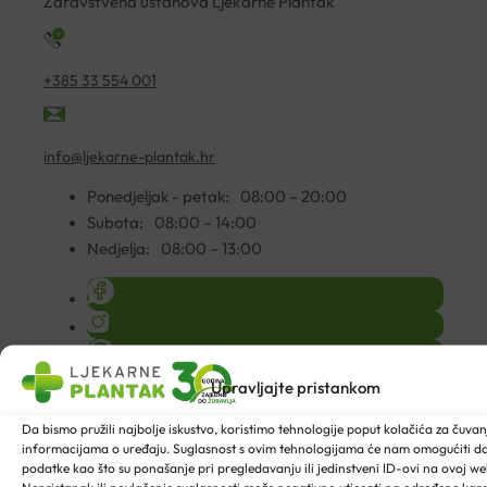
Zdravstvena ustanova Ljekarne Plantak
+385 33 554 001
info@ljekarne-plantak.hr
Ponedjeljak - petak:
08:00 – 20:00
Subota:
08:00 – 14:00
Nedjelja:
08:00 – 13:00
Upravljajte pristankom
Da bismo pružili najbolje iskustvo, koristimo tehnologije poput kolačića za čuvanje
informacijama o uređaju. Suglasnost s ovim tehnologijama će nam omogućiti 
podatke kao što su ponašanje pri pregledavanju ili jedinstveni ID-ovi na ovoj web
INFO CENTAR
UVJETI KUPNJE
NAČINI PLAĆANJA