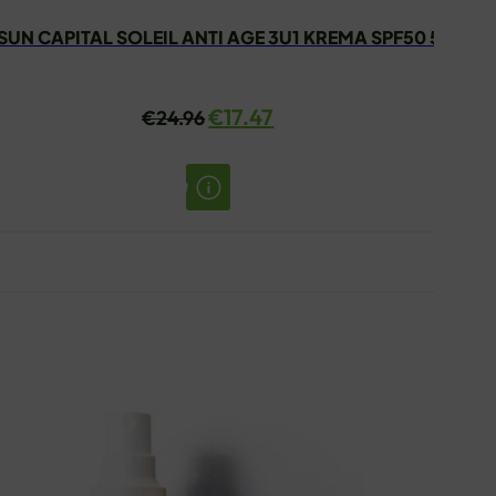
SUN CAPITAL SOLEIL ANTI AGE 3U1 KREMA SPF50 50ML
Izvorna
Trenutna
€
17.47
€
24.96
cijena
cijena
bila
je:
je:
€17.47.
€24.96.