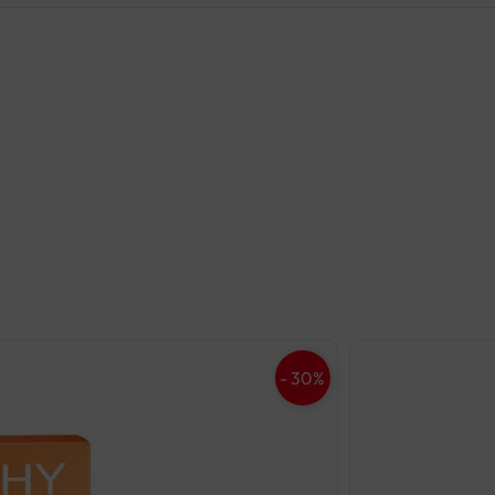
- 30%