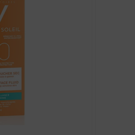
epotu i zdravlje, nudeći
proizvode za sve tipove kože i različite derma
y
na zdravlje kože.
arijere kože
, ova mineralno obogaćena voda, osnova je Vichy kozmetike. S
 zahtjevima kože:
idrataciju kože. Linija uključuje proizvode poput hidratantnih krema, seruma