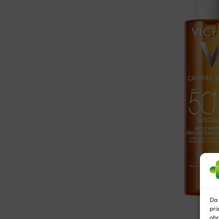
LICE
SPF50
50ML
količin
Da 
pri
obr