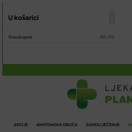
U košarici
Sveukupno
€
0.00
Nema proizvoda u košarici.
KOŠARICA
AKCIJE
ANATOMSKA OBUĆA
SAMOLIJEČENJE
K