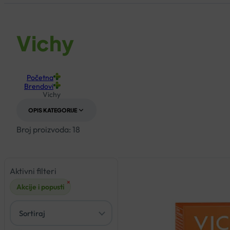
Vichy
Početna
Brendovi
Vichy
OPIS KATEGORIJE
Broj proizvoda: 18
Aktivni filteri
- 30%
×
Akcije i popusti