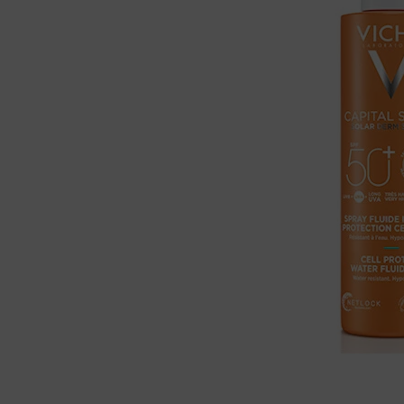
200ML
količin