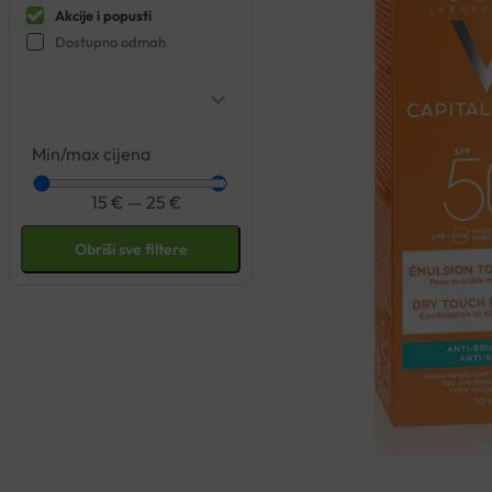
Akcije i popusti
Dostupno odmah
Min/max cijena
15
€
—
25
€
Obriši sve filtere
Vichy
je poznati francuski brend dermaokozmetike koji kombinira lj
dermatolog koji je otkrio pozitivno djelovanje
vulkanske vode Vich
Prepoznata po svojoj
sposobnosti obnavljanja i jačanja zaštitne b
posebno učinkovitima u njezi kože.
Vichy kozmetika nudi različite linije, svaka namijenjena specifičnim
Aqualia Thermal linija
je jedna od najpoznatijih, a fokusira se na h