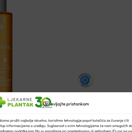
a
Upravljajte pristankom
bismo pružili najbolje iskustvo, koristimo tehnologije poput kolačića za čuvanje i/ili
stup informacijama o uređaju. Suglasnost s ovim tehnologijama će nam omogućiti d
ađujemo podatke kao što su ponašanje pri pregledavanju ili jedinstveni ID-ovi na ov