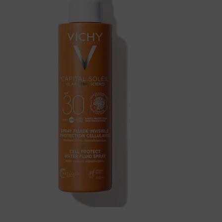
tološke probleme.
Brend je 1931. godine osnovao Dr. Haller,
luži kao ključni sastojak u mnogim njihovim proizvodima i ih čini
 i maski, formuliranih kako bi pružili intenzivnu hidrataciju i