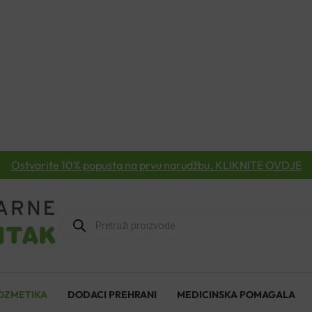
Ostvarite 10% popusta na prvu narudžbu. KLIKNITE OVDJE
Products
search
OZMETIKA
DODACI PREHRANI
MEDICINSKA POMAGALA