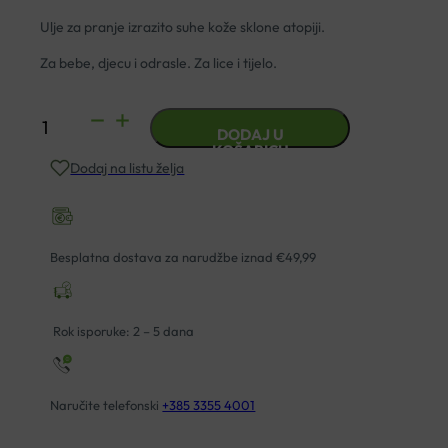
Ulje za pranje izrazito suhe kože sklone atopiji.
Za bebe, djecu i odrasle. Za lice i tijelo.
URIAGE
DODAJ U
XEMOSE
KOŠARICU
Dodaj na listu želja
ULJE
ZA
KUPANJE
I
Besplatna dostava za narudžbe iznad €49,99
TUŠIRANJE
500ML
količina
Rok isporuke: 2 – 5 dana
Naručite telefonski
+385 3355 4001