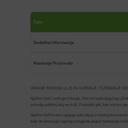
Opis
Dodatne Informacije
Recenzije Proizvoda
URIAGE XEMOSE ULJE ZA KUPANJE I TUŠIRANJE 50
Nježno čisti i umiruje iritacije, štiti od nadražujućeg u
ostavlja zaštitni sloj na koži. Fiziološki pH, bez mirisa, b
Nježno čisti hrani i njeguje zahvaljujući visokoj koncentr
kožu te smanjuje osjećaj nelagode poput zatezanja kože