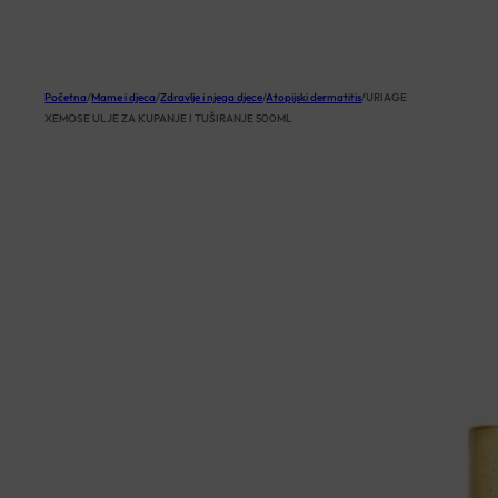
KOŠARICA
Početna
/
Mame i djeca
/
Zdravlje i njega djece
/
Atopijski dermatitis
/
URIAGE
XEMOSE ULJE ZA KUPANJE I TUŠIRANJE 500ML