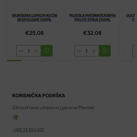
SKINTEGRA LUMION NOĆNI
MUSTELA MATERNITE KREMA
DUCRA
EKSFOLIJANT 100ML
PROTIV STRIJA 250ML
PR
€
25.08
€
32.08
SKINTEGRA
MUSTELA
D
LUMION
MATERNITE
K
NOĆNI
KREMA
D
EKSFOLIJANT
PROTIV
Š
100ML
STRIJA
P
količina
250ML
P
KORISNIČKA PODRŠKA
količina
1
ko
Zdravstvena ustanova Ljekarne Plantak
+385 33 554 001