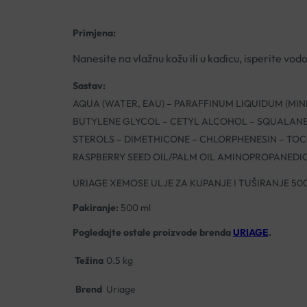
Primjena:
Nanesite na vlažnu kožu ili u kadicu, isperite vod
Sastav:
AQUA (WATER, EAU) – PARAFFINUM LIQUIDUM (MIN
BUTYLENE GLYCOL – CETYL ALCOHOL – SQUALANE 
STEROLS – DIMETHICONE – CHLORPHENESIN – TO
RASPBERRY SEED OIL/PALM OIL AMINOPROPANEDIO
URIAGE XEMOSE ULJE ZA KUPANJE I TUŠIRANJE 50
Pakiranje:
500 ml
Pogledajte ostale proizvode brenda
URIAGE
.
Težina
0.5 kg
Brend
Uriage