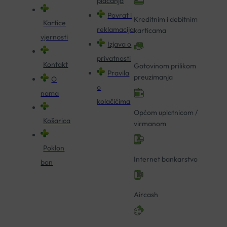
plaćanja
Povrat i
Kreditnim i debitnim
Kartice
reklamacija
karticama
vjernosti
Izjava o
privatnosti
Kontakt
Gotovinom prilikom
Pravila
preuzimanja
O
o
nama
kolačićima
Općom uplatnicom /
Košarica
virmanom
Poklon
Internet bankarstvo
bon
Aircash