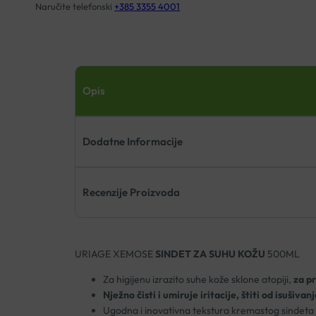
Naručite telefonski
+385 3355 4001
Opis
Dodatne Informacije
Recenzije Proizvoda
URIAGE XEMOSE
SINDET ZA SUHU KOŽU
500ML
Za higijenu izrazito suhe kože sklone atopiji,
za pra
Nježno čisti i umiruje iritacije, štiti od isušiv
Ugodna i inovativna tekstura kremastog sindeta k