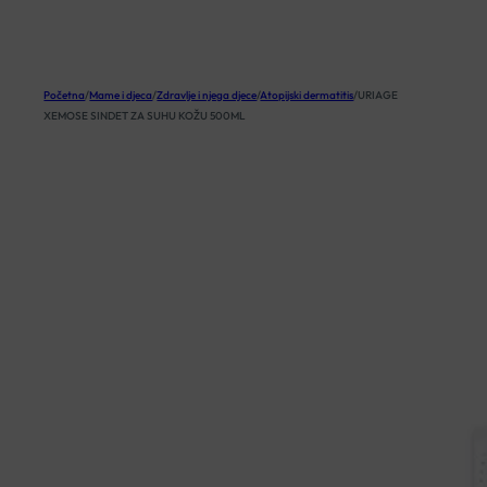
KOŠARICA
Početna
/
Mame i djeca
/
Zdravlje i njega djece
/
Atopijski dermatitis
/
URIAGE
XEMOSE SINDET ZA SUHU KOŽU 500ML