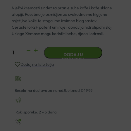
Nježni kremasti sindet za pranje suhe kože i kože sklone
atopiji. Posebno je osmišljen za svakodnevnu higijenu
osjetljive kože te stoga ima iznimno blag sastav.
Cerasterol-2F patent umiruje i obnavlja hidrolipidni sloj.
Uriage Xémose mogu koristiti bebe, djeca i odrasli.
URIAGE
DODAJ U
XEMOSE
KOŠARICU
Dodaj na listu želja
SINDET
ZA
SUHU
KOŽU
Besplatna dostava za narudžbe iznad €49,99
500ML
količina
Rok isporuke: 2 – 5 dana