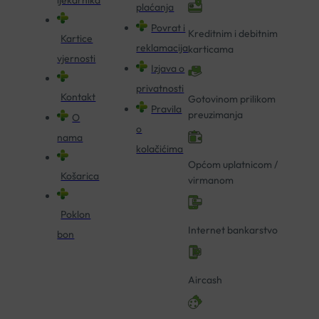
plaćanja
Povrat i
Kreditnim i debitnim
Kartice
reklamacija
karticama
vjernosti
Izjava o
privatnosti
Kontakt
Gotovinom prilikom
Pravila
preuzimanja
O
o
nama
kolačićima
Općom uplatnicom /
Košarica
virmanom
Poklon
Internet bankarstvo
bon
Aircash