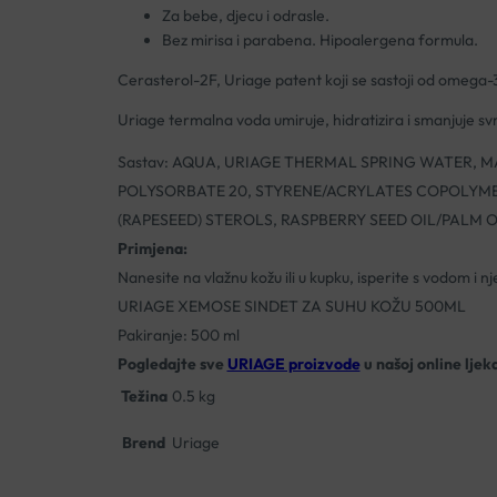
Za bebe, djecu i odrasle.
Bez mirisa i parabena. Hipoalergena formula.
Cerasterol-2F, Uriage patent koji se sastoji od omega-3 
Uriage termalna voda umiruje, hidratizira i smanjuje 
Sastav: AQUA, URIAGE THERMAL SPRING WATER, 
POLYSORBATE 20, STYRENE/ACRYLATES COPOLYMER
(RAPESEED) STEROLS, RASPBERRY SEED OIL/PALM 
Primjena:
Nanesite na vlažnu kožu ili u kupku, isperite s vodom i n
URIAGE XEMOSE SINDET ZA SUHU KOŽU 500ML
Pakiranje: 500 ml
Pogledajte sve
URIAGE proizvode
u našoj online ljeka
Težina
0.5 kg
Brend
Uriage