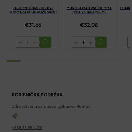
EUCERIN ULTRASENSITIVE
MUSTELA MATERNITE KREMA
PHARMA
KREMA ZA SUHU KOŽU 50ML
PROTIV STRIJA 250ML
€
31.66
€
32.08
EUCERIN
MUSTELA
P
ULTRASENSITIVE
MATERNITE
C
KREMA
KREMA
DI
ZA
PROTIV
K
SUHU
STRIJA
E
KOŽU
250ML
3
50ML
količina
ko
količina
KORISNIČKA PODRŠKA
Zdravstvena ustanova Ljekarne Plantak
+385 33 554 001