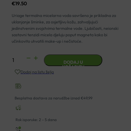
€
19.50
Uriage termalna micelarna voda savršeno je prikladna za
uklanjanje šminke, za osjetljivu kožu, zahvaljujući
jedinstvenim svojstvima termalne vode. Ljubičasti, neionski
sastavni tenzidi micela djeluju poput magneta kako bi
učinkovito uhvatili make-up i nečistoće.
URIAGE
DODAJ U
TERMALNA
KOŠARICU
Dodaj na listu želja
MICELARNA
OTOPINA
ZA
ČIŠČENJE
Besplatna dostava za narudžbe iznad €49,99
OSJETLJIVE
KOŽE
SKLONE
Rok isporuke: 2 – 5 dana
CRVENILU