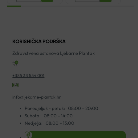
MULTI
DERMA
Z
EXPERT
EXOMEGA
B
KREMA
CONTROL
2
125G
EMOLIJENTNA
ko
količina
KREMA
KORISNIČKA PODRŠKA
200ML
količina
Zdravstvena ustanova Ljekarne Plantak
+385 33 554 001
info@ljekarne-plantak.hr
Ponedjeljak - petak:
08:00 – 20:00
Subota:
08:00 – 14:00
Nedjelja:
08:00 – 13:00