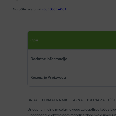
količina
Naručite telefonski
+385 3355 4001
Opis
Dodatne Informacije
Recenzije Proizvoda
URIAGE TERMALNA MICELARNA OTOPINA ZA ČIŠČE
Uriage termalna micelarna voda za osjetljivu kožu s bla
Obogaćena je ekstraktom marelice zbog svoje umiruju