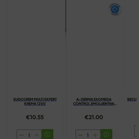
SUDOCREM MULTI EXPERT
A-DERMA EXOMEGA
BECUTA
KREMA 125G
CONTROL EMOLIJENTNA
KREMA 200ML
€
10.55
€
21.00
B
SUDOCREM
A-
U