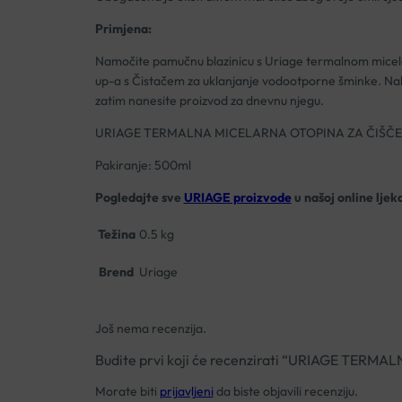
Primjena:
Namočite pamučnu blazinicu s Uriage termalnom micelarno
up-a s Čistačem za uklanjanje vodootporne šminke. Nakon
zatim nanesite proizvod za dnevnu njegu.
URIAGE TERMALNA MICELARNA OTOPINA ZA ČIŠČE
Pakiranje: 500ml
Pogledajte sve
URIAGE proizvode
u našoj online ljeka
Težina
0.5 kg
Brend
Uriage
Još nema recenzija.
Budite prvi koji će recenzirati “URIAGE T
Morate biti
prijavljeni
da biste objavili recenziju.