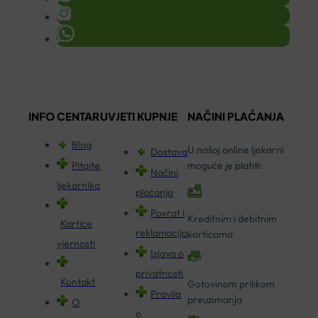
INFO CENTAR
UVJETI KUPNJE
NAČINI PLAĆANJA
Blog
U našoj online ljekarni
Dostava
Pitajte
moguće je platiti:
Načini
ljekarnika
plaćanja
Povrat i
Kreditnim i debitnim
Kartice
reklamacija
karticama
vjernosti
Izjava o
privatnosti
Kontakt
Gotovinom prilikom
Pravila
preuzimanja
O
o