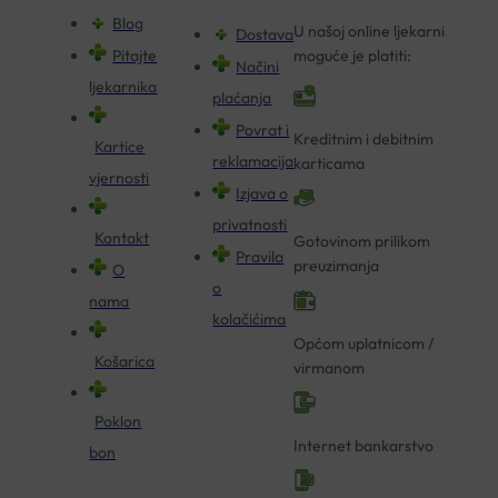
Blog
U našoj online ljekarni
Dostava
Pitajte
moguće je platiti:
Načini
ljekarnika
plaćanja
Povrat i
Kreditnim i debitnim
Kartice
reklamacija
karticama
vjernosti
Izjava o
privatnosti
Kontakt
Gotovinom prilikom
Pravila
preuzimanja
O
o
nama
kolačićima
Općom uplatnicom /
Košarica
virmanom
Poklon
Internet bankarstvo
bon