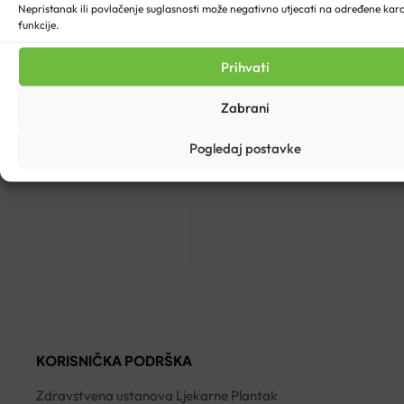
Nepristanak ili povlačenje suglasnosti može negativno utjecati na određene karak
funkcije.
Prihvati
Zabrani
Pogledaj postavke
L
KORISNIČKA PODRŠKA
Zdravstvena ustanova Ljekarne Plantak