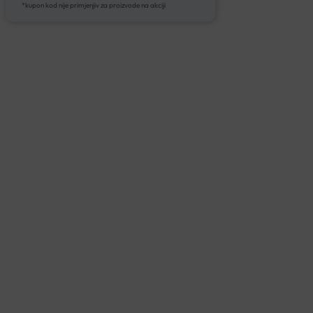
*kupon kod nije primjenjiv za proizvode na akciji