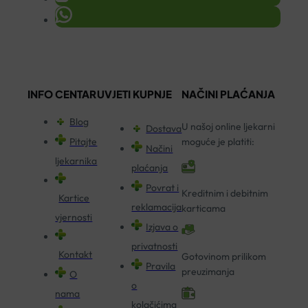
INFO CENTAR
UVJETI KUPNJE
NAČINI PLAĆANJA
Blog
U našoj online ljekarni
Dostava
Pitajte
moguće je platiti:
Načini
ljekarnika
plaćanja
Povrat i
Kreditnim i debitnim
Kartice
reklamacija
karticama
vjernosti
Izjava o
privatnosti
Kontakt
Gotovinom prilikom
Pravila
preuzimanja
O
o
nama
kolačićima