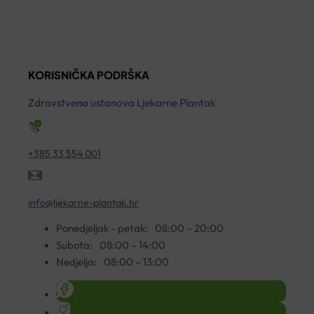
OMRON
MANŽETA
ECO
ZA
TEMP
OMRON
BASIC
TLAKOMJERE
KORISNIČKA PODRŠKA
količina
količina
Zdravstvena ustanova Ljekarne Plantak
+385 33 554 001
info@ljekarne-plantak.hr
Ponedjeljak - petak:
08:00 – 20:00
Subota:
08:00 – 14:00
Nedjelja:
08:00 – 13:00