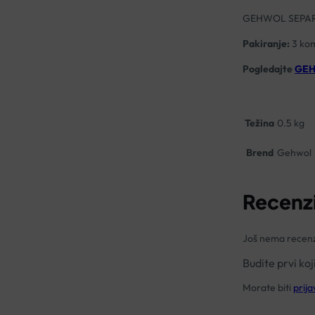
GEHWOL SEPARA
Pakiranje:
3 ko
Pogledajte
GE
Težina
0.5 kg
Brend
Gehwol
Recenzi
Još nema recenz
Budite prvi k
Morate biti
prija