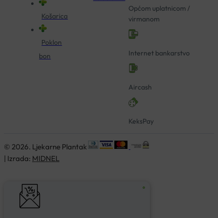
Općom uplatnicom /
Košarica
virmanom
Poklon
Internet bankarstvo
bon
Aircash
KeksPay
© 2026. Ljekarne Plantak
| Izrada:
MIDNEL