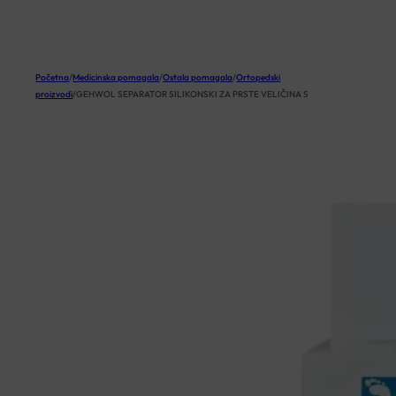
KOŠARICA
Početna
/
Medicinska pomagala
/
Ostala pomagala
/
Ortopedski
proizvodi
/
GEHWOL SEPARATOR SILIKONSKI ZA PRSTE VELIČINA S