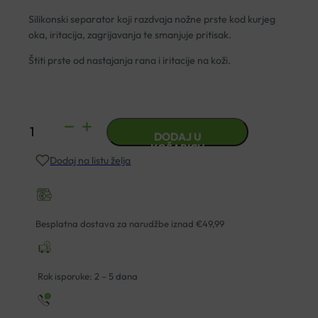
Silikonski separator koji razdvaja nožne prste kod kurjeg
oka, iritacija, zagrijavanja te smanjuje pritisak.
Štiti prste od nastajanja rana i iritacije na koži.
GEHWOL
DODAJ U
SEPARATOR
KOŠARICU
Dodaj na listu želja
SILIKONSKI
ZA
PRSTE
VELIČINA
Besplatna dostava za narudžbe iznad €49,99
S
količina
Rok isporuke: 2 – 5 dana