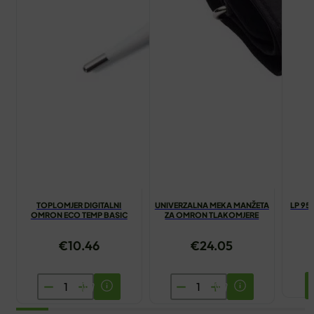
TOPLOMJER DIGITALNI
UNIVERZALNA MEKA MANŽETA
LP 95
OMRON ECO TEMP BASIC
ZA OMRON TLAKOMJERE
€
10.46
€
24.05
TOPLOMJER
UNIVERZALNA
DIGITALNI
MEKA