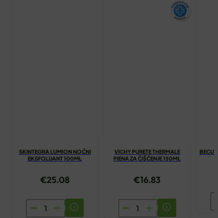
SKINTEGRA LUMION NOĆNI
VICHY PURETE THERMALE
BECUTA
EKSFOLIJANT 100ML
PJENA ZA ČIŠĆENJE 150ML
€
25.08
€
16.83
B
SKINTEGRA
VICHY
U