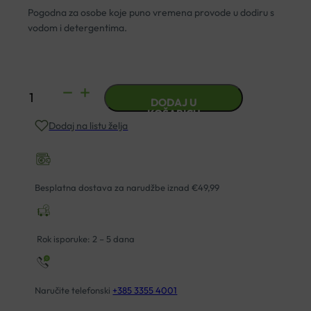
Pogodna za osobe koje puno vremena provode u dodiru s
vodom i detergentima.
GERLASAN
DODAJ U
KREMA
KOŠARICU
Dodaj na listu želja
ZA
RUKE
75ML
količina
Besplatna dostava za narudžbe iznad €49,99
Rok isporuke: 2 – 5 dana
Naručite telefonski
+385 3355 4001