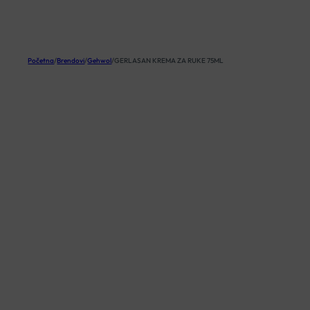
KOŠARICA
Početna
/
Brendovi
/
Gehwol
/
GERLASAN KREMA ZA RUKE 75ML