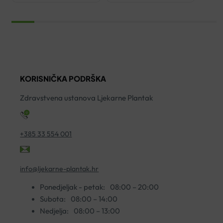
LUMION
PURETE
Z
NOĆNI
THERMALE
B
EKSFOLIJANT
PJENA
2
100ML
ZA
ko
količina
ČIŠĆENJE
150ML
količina
KORISNIČKA PODRŠKA
Zdravstvena ustanova Ljekarne Plantak
+385 33 554 001
info@ljekarne-plantak.hr
Ponedjeljak - petak:
08:00 – 20:00
Subota:
08:00 – 14:00
Nedjelja:
08:00 – 13:00