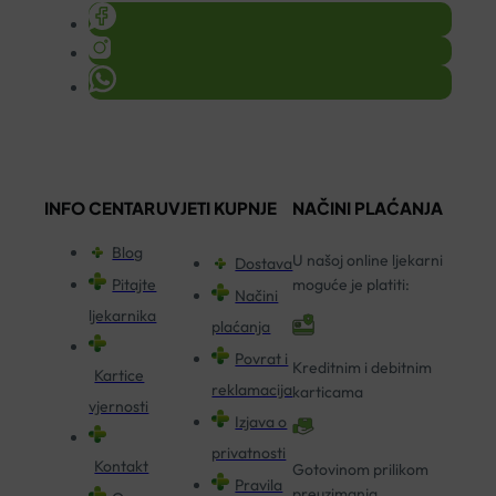
INFO CENTAR
UVJETI KUPNJE
NAČINI PLAĆANJA
Blog
U našoj online ljekarni
Dostava
Pitajte
moguće je platiti:
Načini
ljekarnika
plaćanja
Povrat i
Kreditnim i debitnim
Kartice
reklamacija
karticama
vjernosti
Izjava o
privatnosti
Kontakt
Gotovinom prilikom
Pravila
preuzimanja