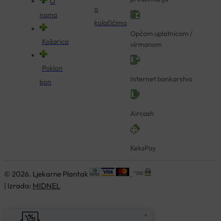
O
o
nama
kolačićima
Općom uplatnicom /
Košarica
virmanom
Poklon
Internet bankarstvo
bon
Aircash
KeksPay
© 2026. Ljekarne Plantak
| Izrada:
MIDNEL