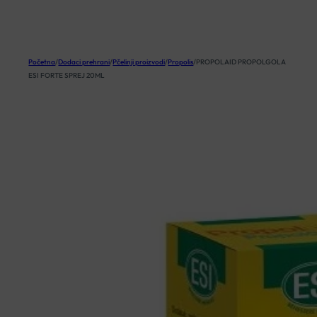
KOŠARICA
Početna
/
Dodaci prehrani
/
Pčelinji proizvodi
/
Propolis
/
PROPOLAID PROPOLGOLA
ESI FORTE SPREJ 20ML