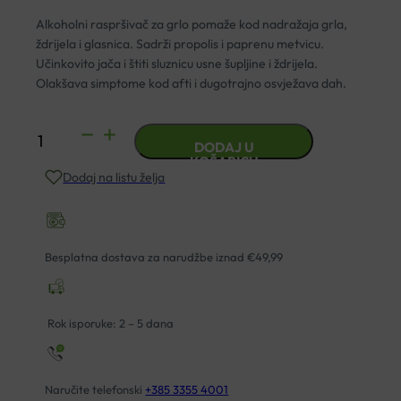
Alkoholni raspršivač za grlo pomaže kod nadražaja grla,
ždrijela i glasnica. Sadrži propolis i paprenu metvicu.
Učinkovito jača i štiti sluznicu usne šupljine i ždrijela.
Olakšava simptome kod afti i dugotrajno osvježava dah.
PROPOLAID
DODAJ U
PROPOLGOLA
KOŠARICU
Dodaj na listu želja
ESI
FORTE
SPREJ
20ML
Besplatna dostava za narudžbe iznad €49,99
količina
Rok isporuke: 2 – 5 dana
Naručite telefonski
+385 3355 4001