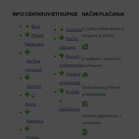
INFO CENTAR
UVJETI KUPNJE
NAČINI PLAĆANJA
Blog
U našoj online ljekarni
Dostava
Pitajte
moguće je platiti:
Načini
ljekarnika
plaćanja
Povrat i
Kreditnim i debitnim
Kartice
reklamacija
karticama
vjernosti
Izjava o
privatnosti
Kontakt
Gotovinom prilikom
Pravila
preuzimanja
O
o
nama
kolačićima
Općom uplatnicom /
Košarica
virmanom
Poklon