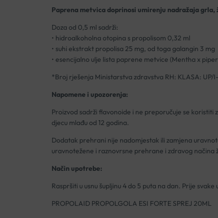
Paprena metvica doprinosi umirenju nadražaja grla, žd
Doza od 0,5 ml sadrži:
• hidroalkoholna otopina s propolisom 0,32 ml
• suhi ekstrakt propolisa 25 mg, od toga galangin 3 mg
• esencijalno ulje lista paprene metvice (Mentha x pipe
*Broj rješenja Ministarstva zdravstva RH: KLASA: UP/I
Napomene i upozorenja:
Proizvod sadrži flavonoide i ne preporučuje se koristit
djecu mlađu od 12 godina.
Dodatak prehrani nije nadomjestak ili zamjena uravnot
uravnotežene i raznovrsne prehrane i zdravog načina ž
Način upotrebe:
Raspršiti u usnu šupljinu 4 do 5 puta na dan. Prije svake
PROPOLAID PROPOLGOLA ESI FORTE SPREJ 20ML