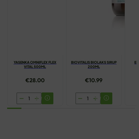
YASENKA OMNIFLEX FLEX
BIOVITALIS BIOLAKS SIRUP
EN
VITAL 500ML
200ML
€
28.00
€
10.99
YASENKA
BIOVITALIS
OMNIFLEX
BIOLAKS
FLEX
SIRUP
VITAL
200ML
500ML
količina
količina