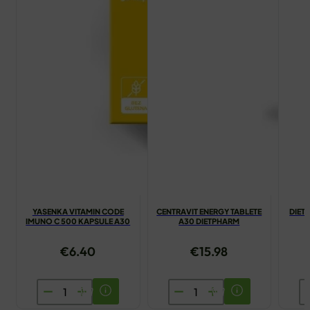
YASENKA VITAMIN CODE
CENTRAVIT ENERGY TABLETE
DIET
IMUNO C 500 KAPSULE A30
A30 DIETPHARM
€
6.40
€
15.98
YASENKA
CENTRAVIT
D
VITAMIN
ENERGY
M