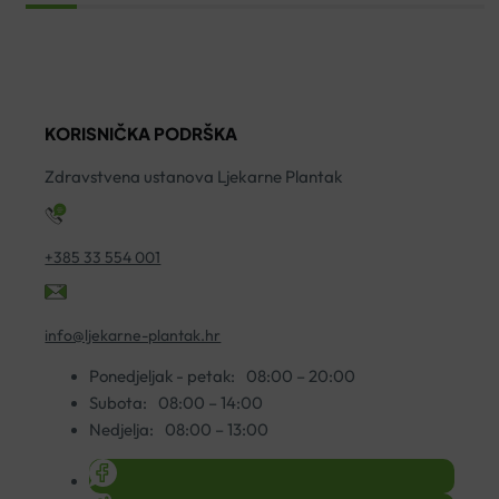
CODE
TABLETE
N
IMUNO
A30
K
C
DIETPHARM
A
500
količina
ko
KORISNIČKA PODRŠKA
KAPSULE
A30
Zdravstvena ustanova Ljekarne Plantak
količina
+385 33 554 001
info@ljekarne-plantak.hr
Ponedjeljak - petak:
08:00 – 20:00
Subota:
08:00 – 14:00
Nedjelja:
08:00 – 13:00