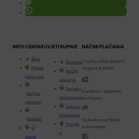
INFO CENTAR
UVJETI KUPNJE
NAČINI PLAĆANJA
Blog
U našoj online ljekarni
Dostava
Pitajte
moguće je platiti:
Načini
ljekarnika
plaćanja
Povrat i
Kreditnim i debitnim
Kartice
reklamacija
karticama
vjernosti
Izjava o
privatnosti
Kontakt
Gotovinom prilikom
Pravila
preuzimanja
O
o
nama