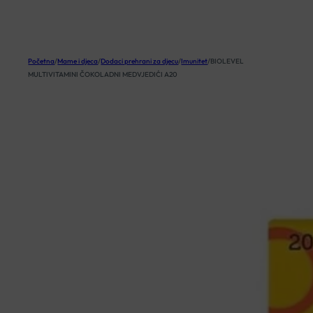
KOŠARICA
Početna
/
Mame i djeca
/
Dodaci prehrani za djecu
/
Imunitet
/
BIOLEVEL
MULTIVITAMINI ČOKOLADNI MEDVJEDIĆI A20