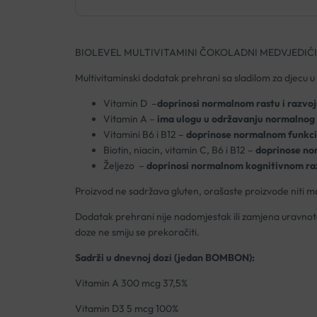
BIOLEVEL MULTIVITAMINI ČOKOLADNI MEDVJEDIĆI
Multivitaminski dodatak prehrani sa sladilom za djecu u o
Vitamin D –
doprinosi normalnom rastu i razvoj
Vitamin A –
ima ulogu u održavanju normalnog 
Vitamini B6 i B12 –
doprinose normalnom funkcio
Biotin, niacin, vitamin C, B6 i B12 –
doprinose no
Željezo –
doprinosi normalnom kognitivnom raz
Proizvod ne sadržava gluten, orašaste proizvode niti ma
Dodatak prehrani nije nadomjestak ili zamjena uravnot
doze ne smiju se prekoračiti.
Sadrži u dnevnoj dozi (jedan BOMBON):
Vitamin A 300 mcg 37,5%
Vitamin D3 5 mcg 100%