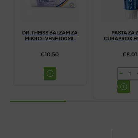
DR.THEISS BALZAM ZA
PASTA ZA 
MIKRO-VENE 100ML
CURAPROX E
950 75
€
10.50
€
8.01
PASTA
ZA
ZUBE
CURAPR
ENZYCA
950
75ML
količina