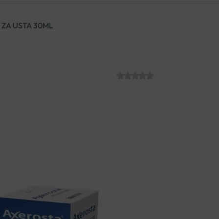
 ZA USTA 30ML
AXEROSTA SPR
SKU:
C007617
€
21.94
Axerosta emulzija za njegu usn
ljudima koji boluju od kserost
emulgirane lipide i emolijense