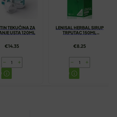
TIN TEKUĆINA ZA
LENISAL HERBAL SIRUP
RANJE USTA 120ML
TRPUTAC 150ML
YASENKA
€
14.35
€
8.25
ANAFTIN
LENISAL
TEKUĆINA
HERBAL
ZA
SIRUP
ISPIRANJE
TRPUTAC
USTA
150ML
120ML
YASENKA
količina
količina