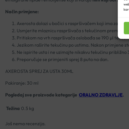
web
kar
Način primjene:
Axerosta dolazi u bočici s raspršivačem koji ima zaštitni
Usmjerite mlaznicu raspršivača s tekućinom prema ustima
Pritiskom na vrh raspršivača oslobađa se 190 µl tekući
Jezikom raširite tekućinu po ustima. Nakon primjene st
Ne ispirite usta i ne uzimajte nikakvu tekućinu približno
Preporučuje se primjeniti sprej 8 puta na dan.
AXEROSTA SPREJ ZA USTA 30ML
Pakiranje: 30 ml
Pogledaj sve proizvode kategorije
ORALNO ZDRAVLJE
.
Težina
0.5 kg
Još nema recenzija.