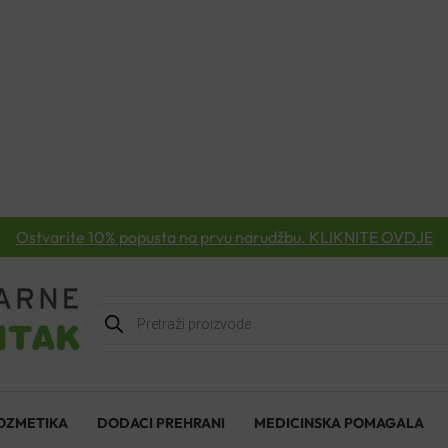
Ostvarite 10% popusta na prvu narudžbu. KLIKNITE OVDJE
Products
search
OZMETIKA
DODACI PREHRANI
MEDICINSKA POMAGALA