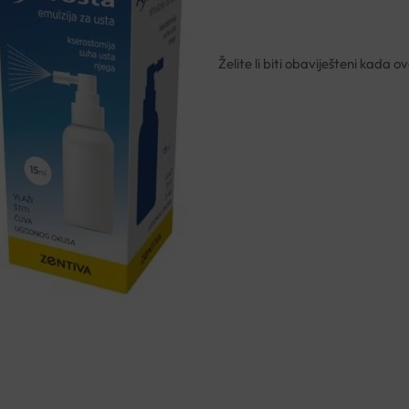
Nema na zalihi
Besplatna dostava za narudžbe i
Rok isporuke: 2 – 5 dana