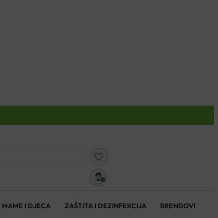
0
MAME I DJECA
ZAŠTITA I DEZINFEKCIJA
BRENDOVI
0