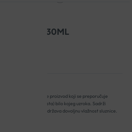
EJ ZA USTA 30ML
e šupljine medicinski je proizvod koji se preporučuje
omije (sindroma suhih usta) bilo kojeg uzroka. Sadrži
 koji stvaraju film koji održava dovoljnu vlažnost sluznice.