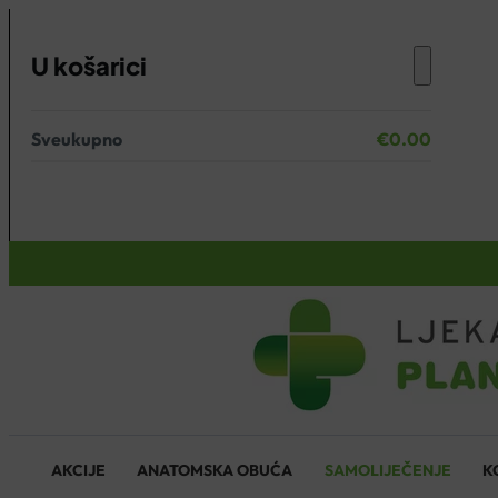
U košarici
Sveukupno
€
0.00
Nema proizvoda u košarici.
KOŠARICA
AKCIJE
ANATOMSKA OBUĆA
SAMOLIJEČENJE
K