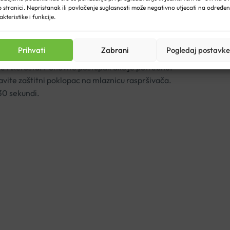
 stranici. Nepristanak ili povlačenje suglasnosti može negativno utjecati na određe
akteristike i funkcije.
 poklopac koji se mora skinuti prije primjene.
Prihvati
Zabrani
Pogledaj postavke
 i usnoj šupljini.
ne Axerosta. Ponovite postupak ako je potrebno.
avite zaštitni poklopac na mlaznicu raspršivača.
 30 sekundi.