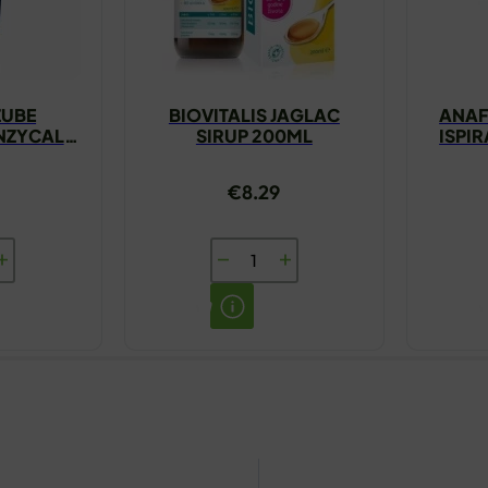
ZUBE
BIOVITALIS JAGLAC
ANAF
NZYCAL
SIRUP 200ML
ISPI
ML
€
8.29
BIOVITALIS
JAGLAC
SIRUP
OX
200ML
L
količina