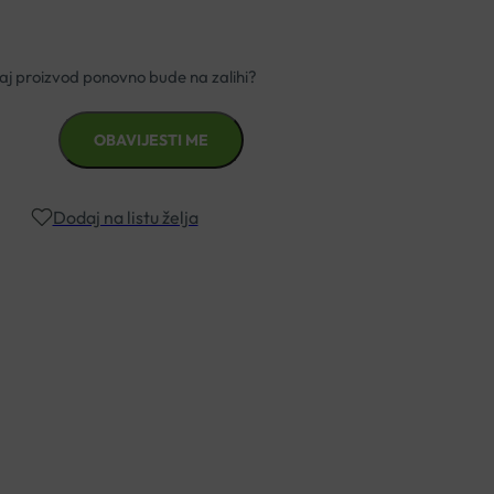
Dodaj na listu želja
znad €49,99