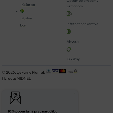
Općom uplatnicom /
Košarica
virmanom
Poklon
Internet bankarstvo
bon
Aircash
KeksPay
© 2026. Ljekarne Plantak
| Izrada:
MIDNEL
10% popusta na prvu narudžbu