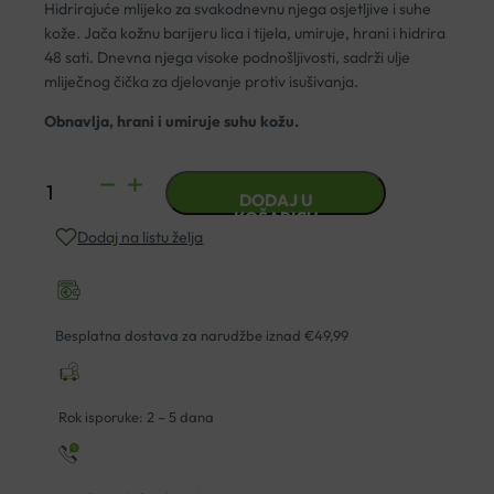
Hidrirajuće mlijeko za svakodnevnu njega osjetljive i suhe
kože. Jača kožnu barijeru lica i tijela, umiruje, hrani i hidrira
48 sati. Dnevna njega visoke podnošljivosti, sadrži ulje
mliječnog čička za djelovanje protiv isušivanja.
Obnavlja, hrani i umiruje suhu kožu.
AVENE
DODAJ U
XERACALM
KOŠARICU
Dodaj na listu želja
NUTRITION
MLIJEKO
400ML
količina
Besplatna dostava za narudžbe iznad €49,99
Rok isporuke: 2 – 5 dana