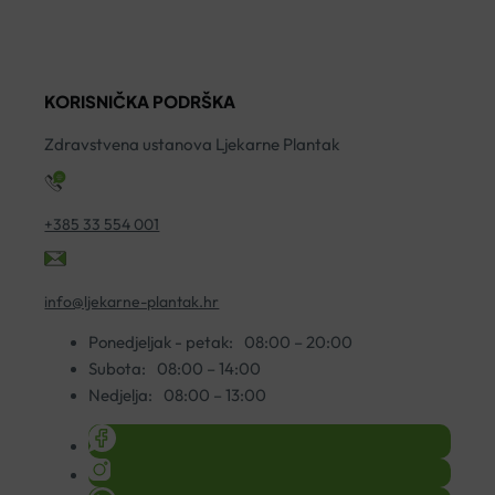
UMIRIVANJE
P
S
Z
ORGANSKIM
Č
KORISNIČKA PODRŠKA
BOŽUROM
1
200ML
ko
Zdravstvena ustanova Ljekarne Plantak
količina
+385 33 554 001
info@ljekarne-plantak.hr
Ponedjeljak - petak:
08:00 – 20:00
Subota:
08:00 – 14:00
Nedjelja:
08:00 – 13:00