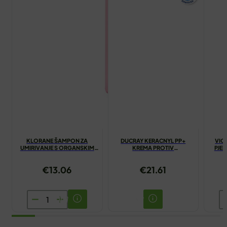
KLORANE ŠAMPON ZA
DUCRAY KERACNYL PP+
VIC
UMIRIVANJE S ORGANSKIM
KREMA PROTIV
PJEN
BOŽUROM 200ML
NEPRAVILNOSTI 30ML
€
13.06
€
21.61
KLORANE
V
ŠAMPON
P
ZA
T