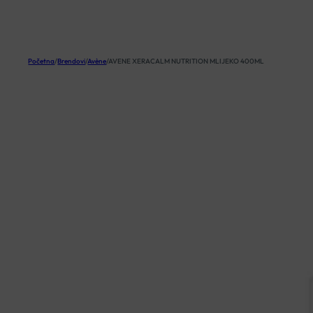
KOŠARICA
Početna
/
Brendovi
/
Avène
/
AVENE XERACALM NUTRITION MLIJEKO 400ML