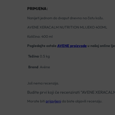
PRIMJENA:
Nanijeti jednom do dvaput dnevno na čistu kožu.
AVENE XERACALM NUTRITION MLIJEKO 400ML
Količina: 400 ml
Pogledajte ostale
AVENE proizvode
u našoj online lj
Težina
0.5 kg
Brend
Avène
Još nema recenzija.
Budite prvi koji će recenzirati “AVENE XERA
Morate biti
prijavljeni
da biste objavili recenziju.