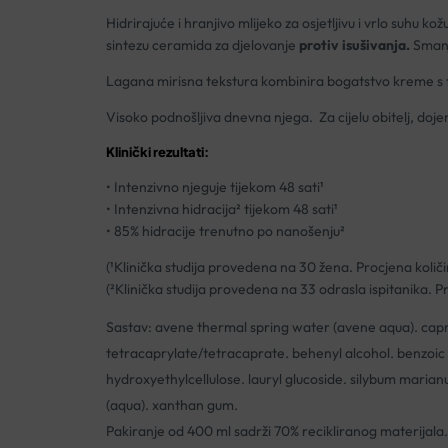
Hidrirajuće i hranjivo mlijeko za osjetljivu i vrlo suhu k
sintezu ceramida za djelovanje
protiv isušivanja.
Smanju
Lagana mirisna tekstura kombinira bogatstvo kreme s f
Visoko podnošljiva dnevna njega. Za cijelu obitelj, doje
Klinički rezultati:
• Intenzivno njeguje tijekom 48 sati¹
• Intenzivna hidracija² tijekom 48 sati¹
• 85% hidracije trenutno po nanošenju²
(​¹Klinička studija provedena na 30 žena. Procjena ko
(²Klinička studija provedena na 33 odrasla ispitanika.
Sastav: avene thermal spring water (avene aqua). capryl
tetracaprylate/tetracaprate. behenyl alcohol. benzoic a
hydroxyethylcellulose. lauryl glucoside. silybum marian
(aqua). xanthan gum.
Pakiranje od 400 ml sadrži 70% recikliranog materijala.