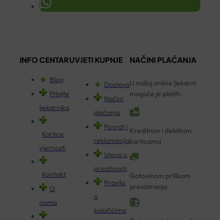
INFO CENTAR
UVJETI KUPNJE
NAČINI PLAĆANJA
Blog
U našoj online ljekarni
Dostava
Pitajte
moguće je platiti:
Načini
ljekarnika
plaćanja
Povrat i
Kreditnim i debitnim
Kartice
reklamacija
karticama
vjernosti
Izjava o
privatnosti
Kontakt
Gotovinom prilikom
Pravila
preuzimanja
O
o
nama
kolačićima