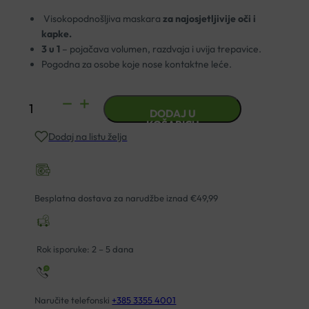
Visokopodnošljiva maskara
za najosjetljivije oči i
kapke.
3 u 1
– pojačava volumen, razdvaja i uvija trepavice.
Pogodna za osobe koje nose kontaktne leće.
AVENE
DODAJ U
COUVRANCE
KOŠARICU
Dodaj na listu želja
MASKARA
CRNA
7ML
količina
Besplatna dostava za narudžbe iznad €49,99
Rok isporuke: 2 – 5 dana
Naručite telefonski
+385 3355 4001