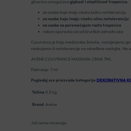
glicerina omogućava
gipkost i elastičnost trepavica.
za osobe koje imaju visoku kožnu netoleranciju
za osobe koje imaju visoku očnu netoleranciju
za osobe sa poremećajem rasta trepavica
nakon oporavka od od kirurških zahvata oka
Couvrance je linija medicinske šminke, namijenjena uprav
reakcijama ili netolerancije na određene sastojke. Ne 
AVENE COUVRANCE MASKARA CRNA 7ML
Pakiranje: 7 ml
Pogledaj sve proizvode kategorije
DEKORATIVNA K
Težina
0.5 kg
Brend
Avène
Još nema recenzija.