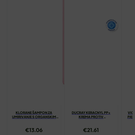
KLORANE ŠAMPON ZA
DUCRAY KERACNYL PP+
VIC
UMIRIVANJE S ORGANSKIM
KREMA PROTIV
PJEN
BOŽUROM 200ML
NEPRAVILNOSTI 30ML
€
13.06
€
21.61