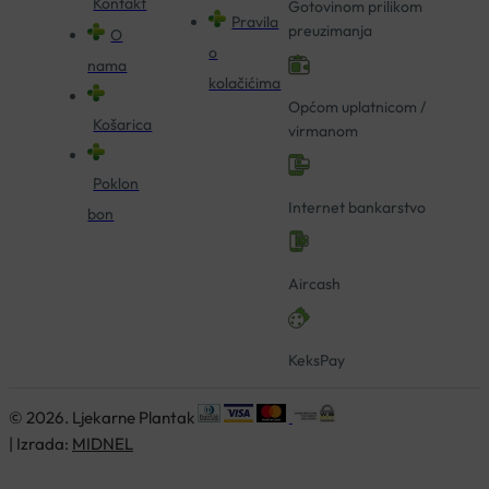
Kontakt
Gotovinom prilikom
Pravila
preuzimanja
O
o
nama
kolačićima
Općom uplatnicom /
Košarica
virmanom
Poklon
Internet bankarstvo
bon
Aircash
KeksPay
© 2026. Ljekarne Plantak
| Izrada:
MIDNEL