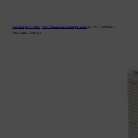
KOŠARICA
Početna
/
Kozmetika
/
Dekorativna kozmetika
/
Maskare
/
AVENE COUVRANCE
MASKARA CRNA 7ML