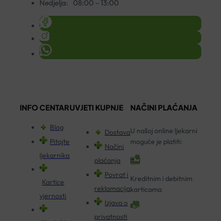
Nedjelja:
08:00 – 13:00
INFO CENTAR
UVJETI KUPNJE
NAČINI PLAĆANJA
Blog
U našoj online ljekarni
Dostava
Pitajte
moguće je platiti:
Načini
ljekarnika
plaćanja
Povrat i
Kreditnim i debitnim
Kartice
reklamacija
karticama
vjernosti
Izjava o
privatnosti