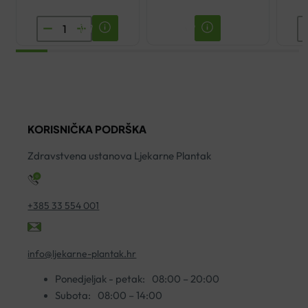
KLORANE
V
ŠAMPON
P
ZA
T
UMIRIVANJE
P
S
Z
ORGANSKIM
Č
KORISNIČKA PODRŠKA
BOŽUROM
1
200ML
ko
Zdravstvena ustanova Ljekarne Plantak
količina
+385 33 554 001
info@ljekarne-plantak.hr
Ponedjeljak - petak:
08:00 – 20:00
Subota:
08:00 – 14:00