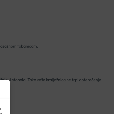
 masažnom tabanicom.
ežnicu i stopala. Tako vaša kralježnica ne trpi opterećenja
a
oj