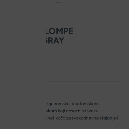
TVORENE KLOMPE
AIR SILVERGRAY
orirane prirodne kože s ergonomsko-anatomskom
tplat sa zračnim jastukom koji apsorbira svaku
hodanja. Idealna ljetna natikača za svakodnevno stajanje i