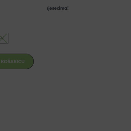
opala u vrućim ljetnim mjesecima!
41
 KOŠARICU
znad €49,99