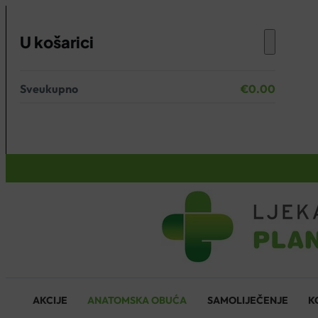
U košarici
Sveukupno
€
0.00
Nema proizvoda u košarici.
KOŠARICA
AKCIJE
ANATOMSKA OBUĆA
SAMOLIJEČENJE
K