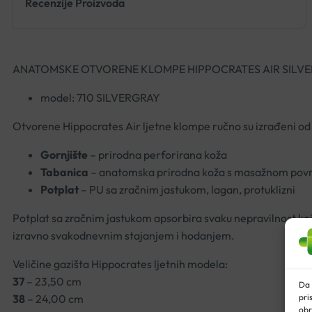
Recenzije Proizvoda
ANATOMSKE OTVORENE KLOMPE HIPPOCRATES AIR SILV
model: 710 SILVERGRAY
Otvorene Hippocrates Air ljetne klompe ručno su izrađeni
Gornjište
– prirodna perforirana koža
Tabanica
– anatomska prirodna koža s masažnom pov
Potplat
– PU sa zračnim jastukom, lagan, protuklizni
Potplat sa zračnim jastukom apsorbira svaku nepravilnost koju 
izravno svakodnevnim stajanjem i hodanjem.
Veličine gazišta Hippocrates ljetnih modela:
37
– 23,50 cm
Da 
pri
38
– 24,00 cm
obr