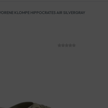
ORENE KLOMPE HIPPOCRATES AIR SILVERGRAY
ANATOMSKE O
HIPPOCRATES 
SKU:
€
49.61
Ručno izrađene od fine perf
masažnom tabanicom. Imaju po
nepravilnost pokreta tijekom 
hodanje.