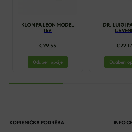
KLOMPA LEON MODEL
DR. LUIGI 
159
CRVEN
€
29.33
€
22.1
Odaberi opcije
Odaberi op
KORISNIČKA PODRŠKA
INFO C