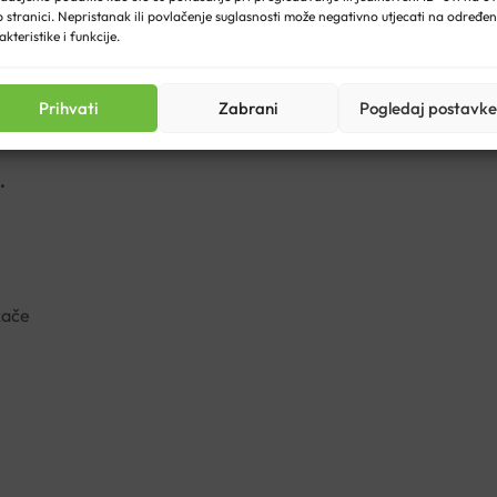
 stranici. Nepristanak ili povlačenje suglasnosti može negativno utjecati na određe
akteristike i funkcije.
Prihvati
Zabrani
Pogledaj postavke
ERGRAY
.
kače