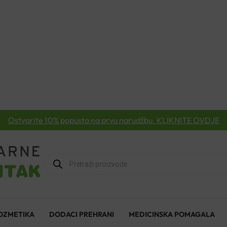
Ostvarite 10% popusta na prvu narudžbu. KLIKNITE OVDJE
Products
search
OZMETIKA
DODACI PREHRANI
MEDICINSKA POMAGALA