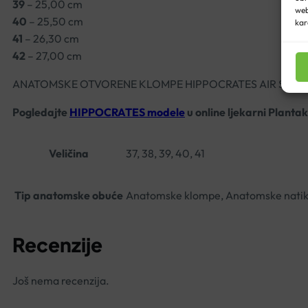
39
– 25,00 cm
web
40
– 25,50 cm
kar
41
– 26,30 cm
42
– 27,00 cm
ANATOMSKE OTVORENE KLOMPE HIPPOCRATES AIR SILV
Pogledajte
HIPPOCRATES modele
u online ljekarni Plantak
Veličina
37, 38, 39, 40, 41
Tip anatomske obuće
Anatomske klompe, Anatomske nati
Recenzije
Još nema recenzija.