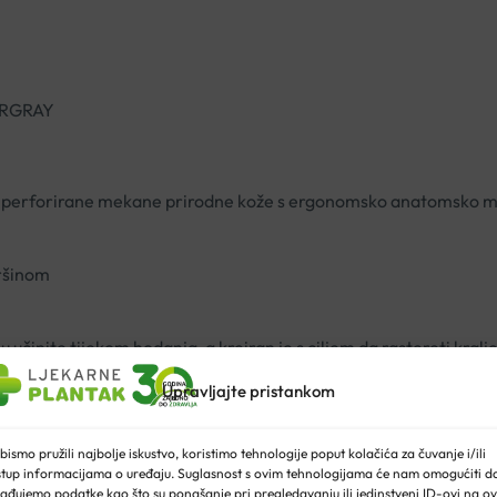
ERGRAY
 od perforirane mekane prirodne kože s ergonomsko anatomsko
ršinom
učinite tijekom hodanja, a kreiran je s ciljem da rastereti kralj
Upravljajte pristankom
bismo pružili najbolje iskustvo, koristimo tehnologije poput kolačića za čuvanje i/ili
stup informacijama o uređaju. Suglasnost s ovim tehnologijama će nam omogućiti d
ađujemo podatke kao što su ponašanje pri pregledavanju ili jedinstveni ID-ovi na ov