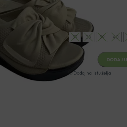
Rasterećuju kralježnicu i st
Veličina
37
38
39
40
ANATOMSKE
DODAJ U
OTVORENE
KLOMPE
Dodaj na listu želja
HIPPOCRATES
AIR
SILVERGRAY
Besplatna dostava za narudžbe i
količina
Rok isporuke: 2 – 5 dana