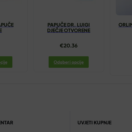
PAPUČE
PAPUČE DR. LUIGI
ORLI
E
DJEČJE OTVORENE
7
€
20.36
cije
Odaberi opcije
ENTAR
UVJETI KUPNJE