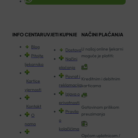
INFO CENTAR
UVJETI KUPNJE
NAČINI PLAĆANJA
Blog
U našoj online ljekarni
Dostava
Pitajte
moguće je platiti:
Načini
ljekarnika
plaćanja
Povrat i
Kreditnim i debitnim
Kartice
reklamacija
karticama
vjernosti
Izjava o
privatnosti
Kontakt
Gotovinom prilikom
Pravila
preuzimanja
O
o
nama
kolačićima
Općom uplatnicom /