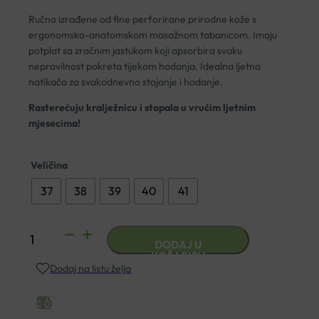
Ručno izrađene od fine perforirane prirodne kože s
ergonomsko-anatomskom masažnom tabanicom. Imaju
potplat sa zračnim jastukom koji apsorbira svaku
nepravilnost pokreta tijekom hodanja. Idealna ljetna
natikača za svakodnevno stajanje i hodanje.
Rasterećuju kralježnicu i stopala u vrućim ljetnim
mjesecima!
Veličina
37
38
39
40
41
ANATOMSKE
DODAJ U
OTVORENE
KOŠARICU
Dodaj na listu želja
KLOMPE
HIPPOCRATES
AIR