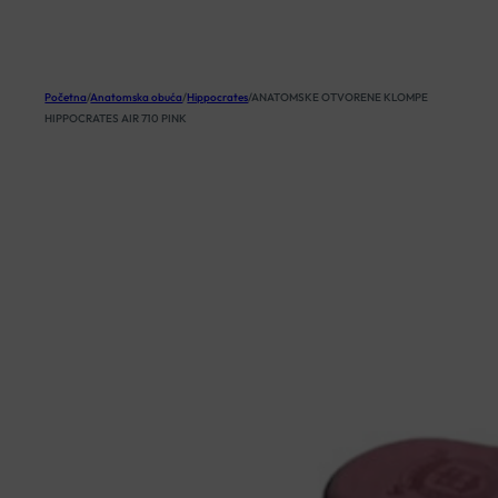
KOŠARICA
Početna
/
Anatomska obuća
/
Hippocrates
/
ANATOMSKE OTVORENE KLOMPE
HIPPOCRATES AIR 710 PINK