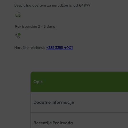
710
Besplatna dostava za narudžbe iznad €49,99
PINK
količina
Rok isporuke: 2 – 5 dana
Naručite telefonski
+385 3355 4001
Opis
Dodatne Informacije
Recenzije Proizvoda