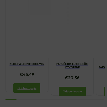
KLOMPA LEON MODEL 902
PAPUČE DR. LUIGI DJEČJE
M
OTVORENE
ZATVO
€
45.49
€
20.36
Odaberi opcije
Odaberi opcije