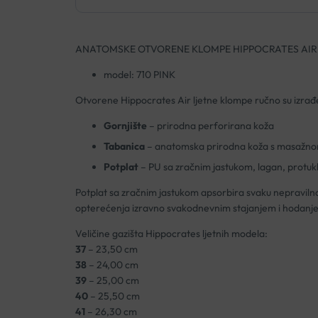
ANATOMSKE OTVORENE KLOMPE HIPPOCRATES AIR 
model: 710 PINK
Otvorene Hippocrates Air ljetne klompe ručno su iz
Gornjište
– prirodna perforirana koža
Tabanica
– anatomska prirodna koža s masažn
Potplat
– PU sa zračnim jastukom, lagan, protukl
Potplat sa zračnim jastukom apsorbira svaku nepravilnost 
opterećenja izravno svakodnevnim stajanjem i hodanj
Veličine gazišta Hippocrates ljetnih modela:
37
– 23,50 cm
38
– 24,00 cm
39
– 25,00 cm
40
– 25,50 cm
41
– 26,30 cm