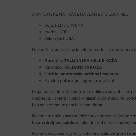
ANATOMSKE NATIKAČE NALLAN L010 LURA RED
Boja: RED / CRVENA
Model: L010
Kolekcija: LURA
Nallan Anatomic ljetna kolekcija moderne anatomske ob
Gornjište:
TALIJANSKA VELUR KOŽA
Tabanica:
TALIJANSKA KOŽA
Gazište:
anatomsko, udobno i mekano
Potplat: poliuretan, lagan, protuklizni
Ergonomski oblik Nallan ljetnih natikača sa stabilnim p
gležnjeva, koljena i cijelog kralježničkog stupa, te potič
bilo na radnom mjestu ili u svom domu.
Nallan natikače karakterizira funkcionalnost i jednostav
budu
izdržljive i udobne
, tako da svatko može uživati no
Nallan obuća osmišljena je kako bi pružila
potporu i amo