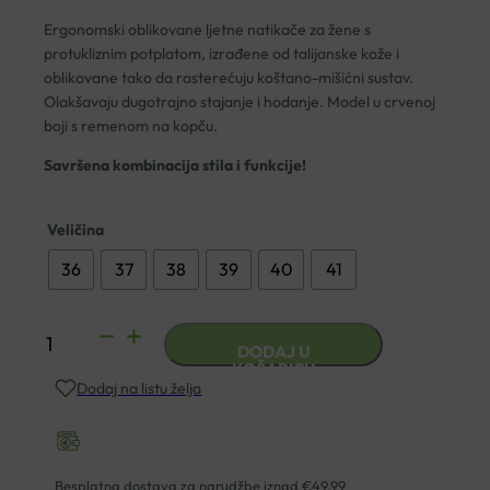
Ergonomski oblikovane ljetne natikače za žene s
protukliznim potplatom, izrađene od talijanske kože i
oblikovane tako da rasterećuju koštano-mišićni sustav.
Olakšavaju dugotrajno stajanje i hodanje. Model u crvenoj
boji s remenom na kopču.
Savršena kombinacija stila i funkcije!
Veličina
36
37
38
39
40
41
ANATOMSKE
DODAJ U
NATIKAČE
KOŠARICU
Dodaj na listu želja
NALLAN
L010
LURA
RED
Besplatna dostava za narudžbe iznad €49,99