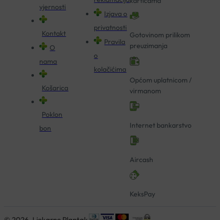
karticama
vjernosti
Izjava o
privatnosti
Kontakt
Gotovinom prilikom
Pravila
preuzimanja
O
o
nama
kolačićima
Općom uplatnicom /
Košarica
virmanom
Poklon
Internet bankarstvo
bon
Aircash
KeksPay
© 2026. Ljekarne Plantak