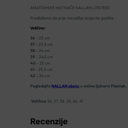
ANATOMSKE NATIKAČE NALLAN L010 RED
Predlažemo da prije narudžbe izmjerite gazište.
Veličine:
36
– 23 cm
37
– 23,5 cm
38
– 24 cm
39
– 24,5 cm
40
– 25 cm
41
– 25,5 cm
42
– 26 cm
Pogledajte
NALLAN obuću
u online ljekarni Plantak.
Veličina
36, 37, 38, 39, 40, 41
Recenzije