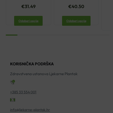
€
31.49
€
40.50
Odaberi opcije
Odaberi opcije
KORISNIČKA PODRŠKA
Zdravstvena ustanova Ljekarne Plantak
+385 33 554 001
info@ljekarne-plantak.hr