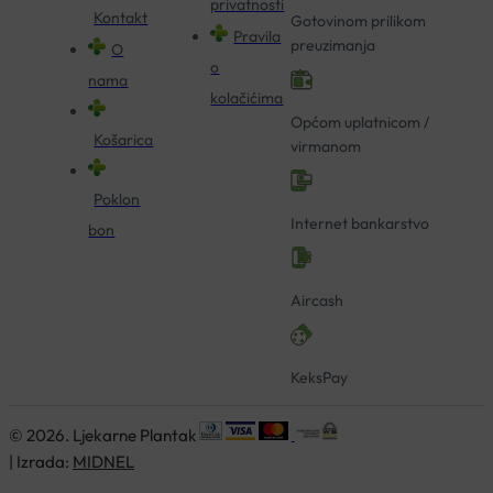
privatnosti
Kontakt
Gotovinom prilikom
Pravila
preuzimanja
O
o
nama
kolačićima
Općom uplatnicom /
Košarica
virmanom
Poklon
Internet bankarstvo
bon
Aircash
KeksPay
© 2026. Ljekarne Plantak
| Izrada:
MIDNEL