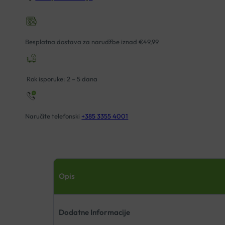
LANA
W030
ROZA
Besplatna dostava za narudžbe iznad €49,99
VUNA
količina
Rok isporuke: 2 – 5 dana
Naručite telefonski
+385 3355 4001
Opis
Dodatne Informacije