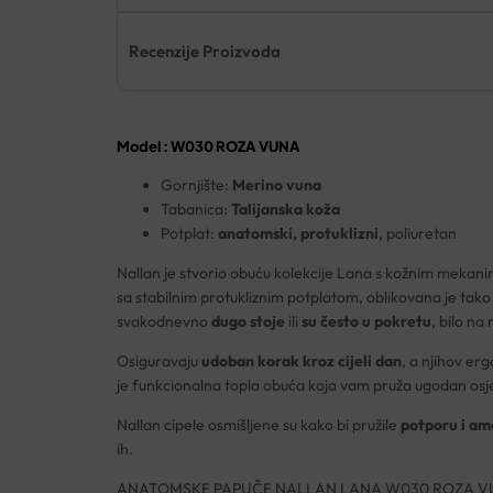
Recenzije Proizvoda
Model : W030 ROZA VUNA
Gornjište:
Merino vuna
Tabanica:
Talijanska koža
Potplat:
anatomski, protuklizni
, poliuretan
Nallan je stvorio obuću kolekcije Lana s kožnim mekani
sa stabilnim protukliznim potplatom, oblikovana je tak
svakodnevno
dugo stoje
ili
su često u pokretu
, bilo na
Osiguravaju
udoban korak kroz cijeli dan
, a njihov er
je funkcionalna topla obuća koja vam pruža ugodan osj
Nallan cipele osmišljene su kako bi pružile
potporu i amo
ih.
ANATOMSKE PAPUČE NALLAN LANA W030 ROZA V