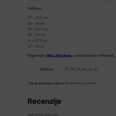
Veličine:
37 – 23,5 cm
38 – 24 cm
39 – 24,5 cm
40 – 25 cm
41 – 25,5 cm
42 – 26 cm
Pogledajte
NALLAN obuću
u online ljekarni Plantak.
Veličina
37, 38, 39, 40, 41, 42
Tip anatomske obuće
Anatomske papuče
Recenzije
Još nema recenzija.