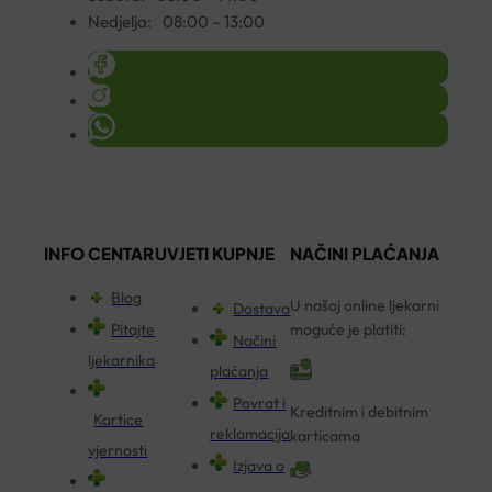
Nedjelja:
08:00 – 13:00
INFO CENTAR
UVJETI KUPNJE
NAČINI PLAĆANJA
Blog
U našoj online ljekarni
Dostava
Pitajte
moguće je platiti:
Načini
ljekarnika
plaćanja
Povrat i
Kreditnim i debitnim
Kartice
reklamacija
karticama
vjernosti
Izjava o