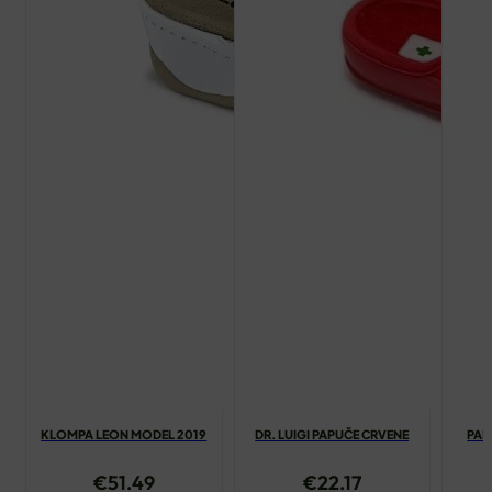
KLOMPA LEON MODEL 2019
DR. LUIGI PAPUČE CRVENE
PAP
€
51.49
€
22.17