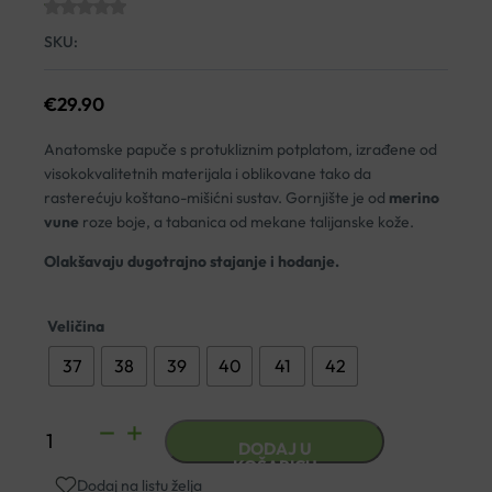
SKU:
€
29.90
Anatomske papuče s protukliznim potplatom, izrađene od
visokokvalitetnih materijala i oblikovane tako da
rasterećuju koštano-mišićni sustav. Gornjište je od
merino
vune
roze boje, a tabanica od mekane talijanske kože.
Olakšavaju dugotrajno stajanje i hodanje.
Veličina
37
38
39
40
41
42
ANATOMSKE
DODAJ U
PAPUČE
KOŠARICU
Dodaj na listu želja
NALLAN