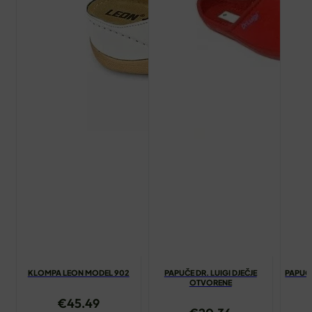
KLOMPA LEON MODEL 902
PAPUČE DR. LUIGI DJEČJE
PAPUČE
OTVORENE
€
45.49