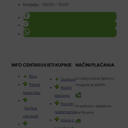
Nedjelja:
08:00 – 13:00
INFO CENTAR
UVJETI KUPNJE
NAČINI PLAĆANJA
Blog
U našoj online ljekarni
Dostava
Pitajte
moguće je platiti:
Načini
ljekarnika
plaćanja
Povrat i
Kreditnim i debitnim
Kartice
reklamacija
karticama
vjernosti
Izjava o
privatnosti