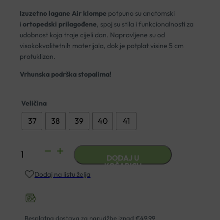
Izuzetno lagane Air klompe
potpuno su anatomski
i
ortopedski prilagođene
, spoj su stila i funkcionalnosti za
udobnost koja traje cijeli dan. Napravljene su od
visokokvalitetnih materijala, dok je potplat visine 5 cm
protuklizan.
Vrhunska podrška stopalima!
Veličina
37
38
39
40
41
ANATOMSKE
DODAJ U
KLOMPE
KOŠARICU
Dodaj na listu želja
DR.
MITRA
PARIZ
EIFFEL
Besplatna dostava za narudžbe iznad €49,99