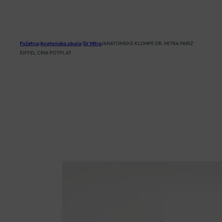
KOŠARICA
Početna
/
Anatomska obuća
/
Dr Mitra
/
ANATOMSKE KLOMPE DR. MITRA PARIZ
EIFFEL CRNI POTPLAT