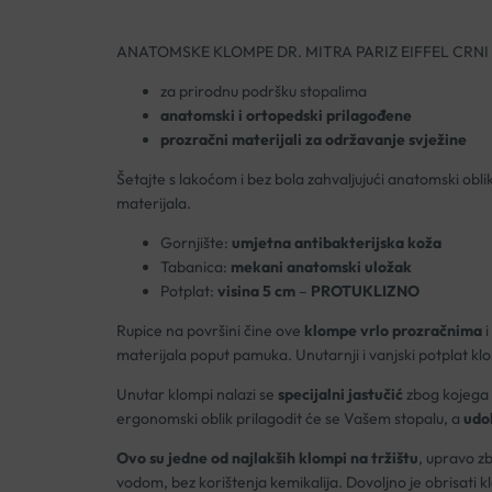
ANATOMSKE KLOMPE DR. MITRA PARIZ EIFFEL CRNI
za prirodnu podršku stopalima
anatomski i ortopedski prilagođene
prozračni materijali za održavanje svježine
Šetajte s lakoćom i bez bola zahvaljujući anatomski obli
materijala.
Gornjište:
umjetna antibakterijska koža
Tabanica:
mekani anatomski uložak
Potplat:
visina 5 cm
–
PROTUKLIZNO
Rupice na površini čine ove
klompe vrlo prozračnima
i
materijala poput pamuka. Unutarnji i vanjski potplat kl
Unutar klompi nalazi se
specijalni jastučić
zbog kojega
ergonomski oblik prilagodit će se Vašem stopalu, a
udob
Ovo su jedne od najlakših klompi na tržištu
, upravo z
vodom, bez korištenja kemikalija. Dovoljno je obrisati