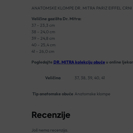
ANATOMSKE KLOMPE DR. MITRA PARIZ EIFFEL CRNI
Veličine gazišta Dr. Mitra:
37 – 23,3 cm
38 – 24,0 cm
39 – 24,8 cm
40 – 25,4 cm
41 – 26,0 cm
Pogledajte
DR. MITRA kolekciju obuće
u online ljeka
Veličina
37, 38, 39, 40, 41
Tip anatomske obuće
Anatomske klompe
Recenzije
Još nema recenzija.