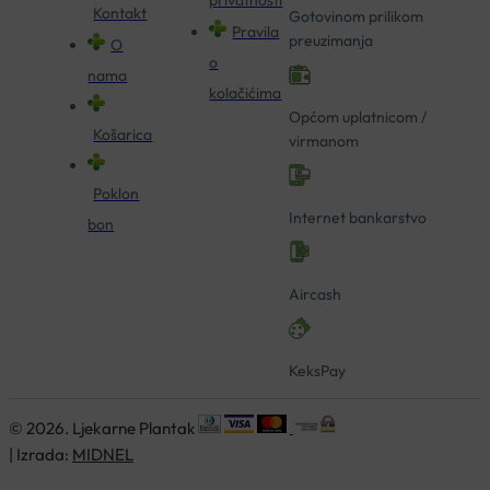
Kontakt
Gotovinom prilikom
Pravila
preuzimanja
O
o
nama
kolačićima
Općom uplatnicom /
Košarica
virmanom
Poklon
Internet bankarstvo
bon
Aircash
KeksPay
© 2026. Ljekarne Plantak
| Izrada:
MIDNEL