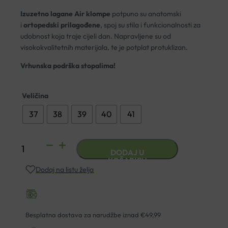
Izuzetno lagane Air klompe
potpuno su anatomski
i
ortopedski prilagođene
, spoj su stila i funkcionalnosti za
udobnost koja traje cijeli dan. Napravljene su od
visokokvalitetnih materijala, te je potplat protuklizan.
Vrhunska podrška stopalima!
Veličina
37
38
39
40
41
ANATOMSKE
DODAJ U
KLOMPE
KOŠARICU
Dodaj na listu želja
DR.
MITRA
468
CIRCLE
Besplatna dostava za narudžbe iznad €49,99
OF