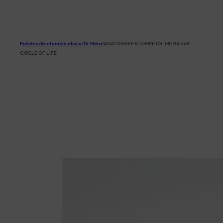
KOŠARICA
Početna
/
Anatomska obuća
/
Dr Mitra
/
ANATOMSKE KLOMPE DR. MITRA 468
CIRCLE OF LIFE