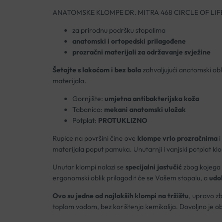
ANATOMSKE KLOMPE DR. MITRA 468 CIRCLE OF LIF
za prirodnu podršku stopalima
anatomski i ortopedski prilagođene
prozračni materijali za održavanje svježine
Šetajte s lakoćom i bez bola
zahvaljujući anatomski obl
materijala.
Gornjište:
umjetna antibakterijska koža
Tabanica:
mekani anatomski uložak
Potplat:
PROTUKLIZNO
Rupice na površini čine ove
klompe vrlo prozračnima
i
materijala poput pamuka. Unutarnji i vanjski potplat kl
Unutar klompi nalazi se
specijalni jastučić
zbog kojega
ergonomski oblik prilagodit će se Vašem stopalu, a
udob
Ovo su jedne od najlakših klompi na tržištu
, upravo z
toplom vodom, bez korištenja kemikalija. Dovoljno je 