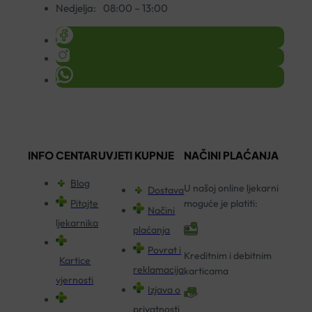
Nedjelja:
08:00 – 13:00
INFO CENTAR
UVJETI KUPNJE
NAČINI PLAĆANJA
Blog
U našoj online ljekarni
Dostava
Pitajte
moguće je platiti:
Načini
ljekarnika
plaćanja
Povrat i
Kreditnim i debitnim
Kartice
reklamacija
karticama
vjernosti
Izjava o
privatnosti