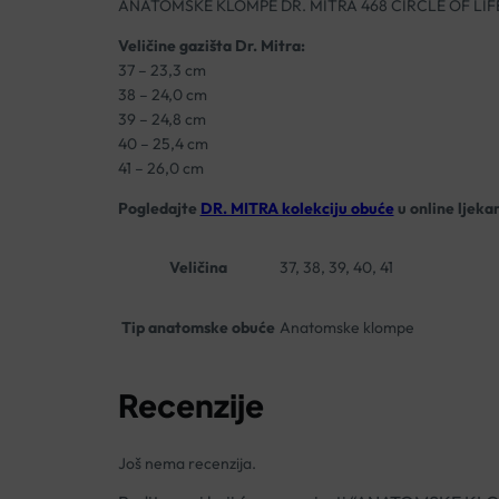
ANATOMSKE KLOMPE DR. MITRA 468 CIRCLE OF LIF
Veličine gazišta Dr. Mitra:
37 – 23,3 cm
38 – 24,0 cm
39 – 24,8 cm
40 – 25,4 cm
41 – 26,0 cm
Pogledajte
DR. MITRA kolekciju obuće
u online ljeka
Veličina
37, 38, 39, 40, 41
Tip anatomske obuće
Anatomske klompe
Recenzije
Još nema recenzija.