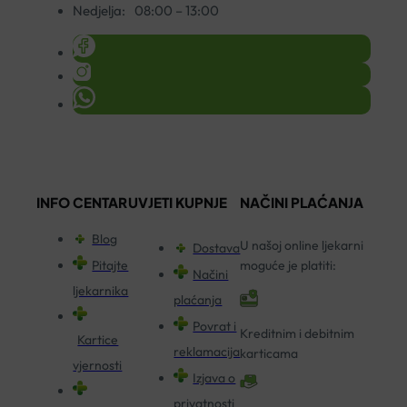
Nedjelja:
08:00 – 13:00
INFO CENTAR
UVJETI KUPNJE
NAČINI PLAĆANJA
Blog
U našoj online ljekarni
Dostava
Pitajte
moguće je platiti:
Načini
ljekarnika
plaćanja
Povrat i
Kreditnim i debitnim
Kartice
reklamacija
karticama
vjernosti
Izjava o
privatnosti