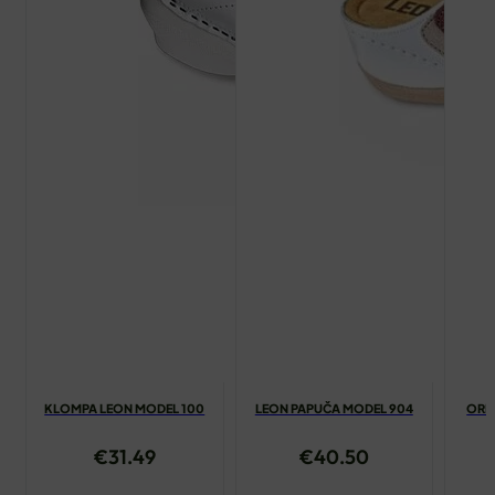
KLOMPA LEON MODEL 100
LEON PAPUČA MODEL 904
ORL
€
31.49
€
40.50