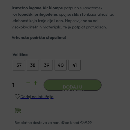
Izuzetno lagane Air klompe
potpuno su anatomski
i
ortopedski prilagođene
, spoj su stila i funkcionalnosti za
udobnost koja traje cijeli dan. Napravljene su od
visokokvalitetnih materijala, te je potplat protuklizan.
Vrhunska podrška stopalima!
Veličina
37
38
39
40
41
ANATOMSKE
DODAJ U
KLOMPE
KOŠARICU
Dodaj na listu želja
DR.
MITRA
452
CVIJEĆE
Besplatna dostava za narudžbe iznad €49,99
količina