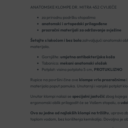
ANATOMSKE KLOMPE DR. MITRA 452 CVIJEĆE
za prirodnu podršku stopalima
anatomski i ortopedski prilagođene
prozračni materijali za održavanje svježine
Šetajte s lakoćom i bez bola
zahvaljujući anatomski obl
materijala.
Gornjište:
umjetna antibakterijska koža
Tabanica:
mekani anatomski uložak
Potplat: visina potplata 5 cm,
PROTUKLIZNO
Rupice na površini čine ove
klompe vrlo prozračnima
i
materijala poput pamuka. Unutarnji i vanjski potplat kl
Unutar klompi nalazi se
specijalni jastučić
zbog kojega
ergonomski oblik prilagodit će se Vašem stopalu, a
udob
Ovo su jedne od najlakših klompi na tržištu
, upravo z
toplom vodom, bez korištenja kemikalija. Dovoljno je 