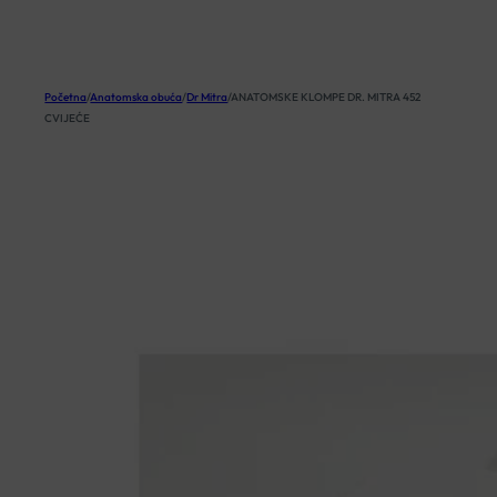
KOŠARICA
Početna
/
Anatomska obuća
/
Dr Mitra
/
ANATOMSKE KLOMPE DR. MITRA 452
CVIJEĆE