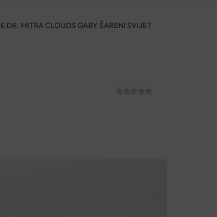
 DR. MITRA CLOUDS GABY ŠARENI SVIJET
ANATOMSKE K
GABY ŠARENI S
SKU:
€
41.50
Vrlo lagane klompe CLOUDS s
podršku stopalima, spoj su stil
Napravljene su od visokokvalit