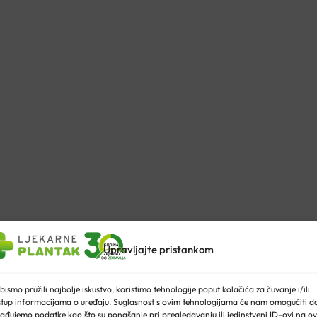
Upravljajte pristankom
IJET
bismo pružili najbolje iskustvo, koristimo tehnologije poput kolačića za čuvanje i/ili
stup informacijama o uređaju. Suglasnost s ovim tehnologijama će nam omogućiti d
ađujemo podatke kao što su ponašanje pri pregledavanju ili jedinstveni ID-ovi na ov