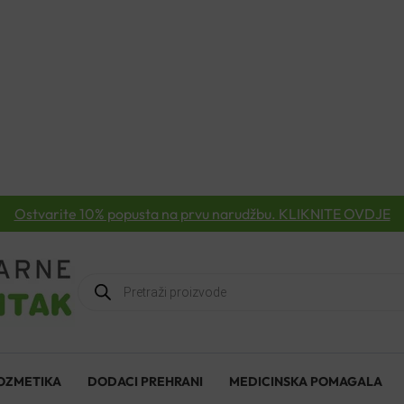
Ostvarite 10% popusta na prvu narudžbu. KLIKNITE OVDJE
Products
search
OZMETIKA
DODACI PREHRANI
MEDICINSKA POMAGALA