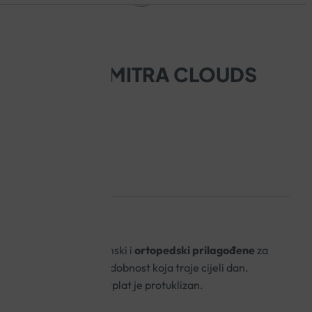
LOMPE DR. MITRA CLOUDS
VIJET
erije, potpuno anatomski i
ortopedski prilagođene
za
a i funkcionalnosti za udobnost koja traje cijeli dan.
etnih materijala, a potplat je protuklizan.