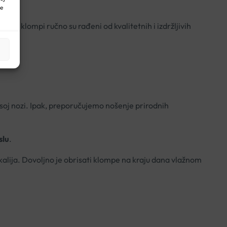
ne
li klompi ručno su rađeni od kvalitetnih i izdržljivih
soj nozi. Ipak, preporučujemo nošenje prirodnih
slu
.
ija. Dovoljno je obrisati klompe na kraju dana vlažnom