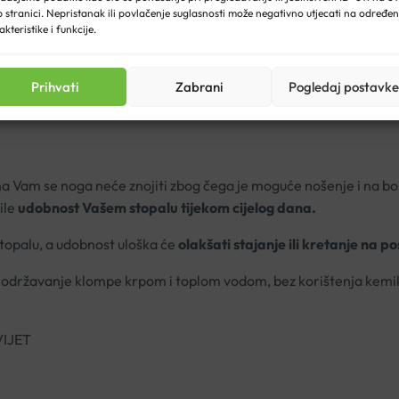
 stranici. Nepristanak ili povlačenje suglasnosti može negativno utjecati na određe
akteristike i funkcije.
im ulošcima koji pružaju dodatnu podršku svakom koraku. Svi mode
Prihvati
Zabrani
Pogledaj postavke
ma Vam se noga neće znojiti zbog čega je moguće nošenje i na bo
ile
udobnost Vašem stopalu tijekom cijelog dana.
topalu, a udobnost uloška će
olakšati stajanje ili kretanje na po
državanje klompe krpom i toplom vodom, bez korištenja kemikal
IJET