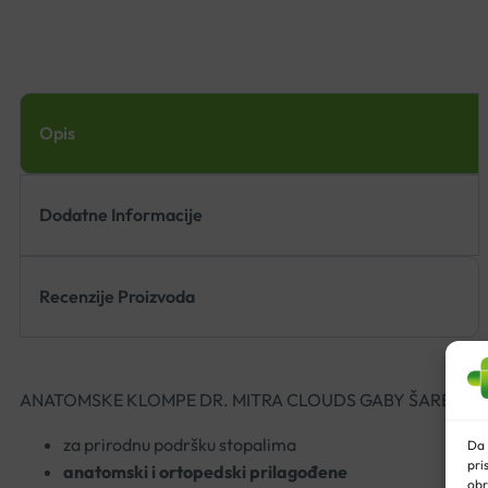
Opis
Dodatne Informacije
Recenzije Proizvoda
ANATOMSKE KLOMPE DR. MITRA CLOUDS GABY ŠARENI SV
za prirodnu podršku stopalima
Da 
pri
anatomski i ortopedski prilagođene
obr