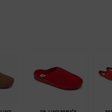
 LUIGI
DR. LUIGI PAPUČE
PA