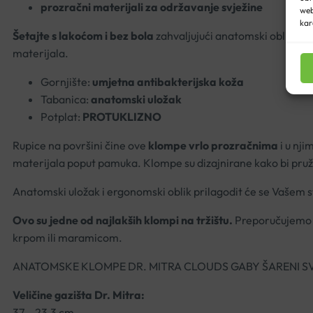
prozračni materijali za održavanje svježine
web
kar
Šetajte s lakoćom i bez bola
zahvaljujući anatomski oblikovan
materijala.
Gornjište:
umjetna antibakterijska koža
Tabanica:
anatomski uložak
Potplat:
PROTUKLIZNO
Rupice na površini čine ove
klompe vrlo prozračnima
i u nji
materijala poput pamuka. Klompe su dizajnirane kako bi pruž
Anatomski uložak i ergonomski oblik prilagodit će se Vašem s
Ovo su jedne od najlakših klompi na tržištu.
Preporučujemo o
krpom ili maramicom.
ANATOMSKE KLOMPE DR. MITRA CLOUDS GABY ŠARENI SV
Veličine gazišta Dr. Mitra:
37 – 23,3 cm