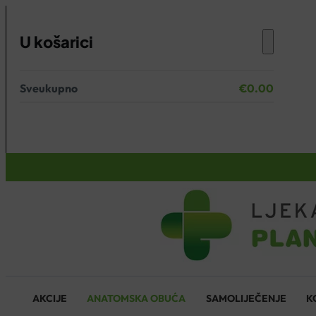
U košarici
Sveukupno
€
0.00
Nema proizvoda u košarici.
KOŠARICA
AKCIJE
ANATOMSKA OBUĆA
SAMOLIJEČENJE
K