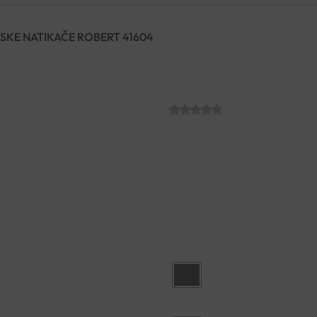
KE NATIKAČE ROBERT 41604
ANATOMSKE NA
SKU:
€
40.63
Boja
Veličina