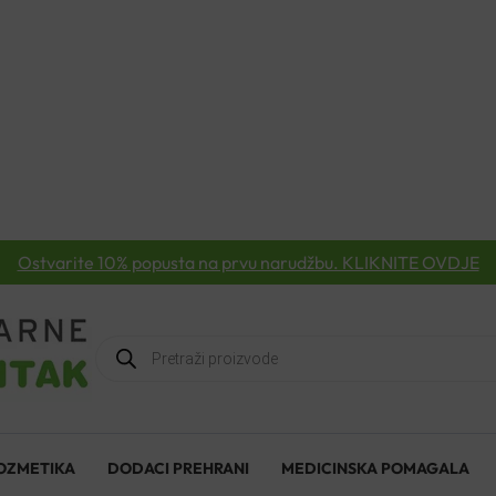
Ostvarite 10% popusta na prvu narudžbu. KLIKNITE OVDJE
Products
search
OZMETIKA
DODACI PREHRANI
MEDICINSKA POMAGALA