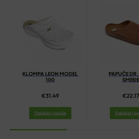
KLOMPA LEON MODEL
PAPUČE DR.
100
SMEĐ
€
31.49
€
22.1
Odaberi opcije
Odaberi op