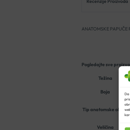
Recenzije Proizvoda
ANATOMSKE PAPUČE 
Pogledajte sve proizv
Težina
Boja
Da 
pri
obr
Tip anatomske obuće
web
kar
Veličina