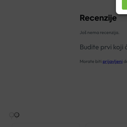
Recenzije
Još nema recenzija.
Budite prvi ko
Morate biti
prijavljeni
da