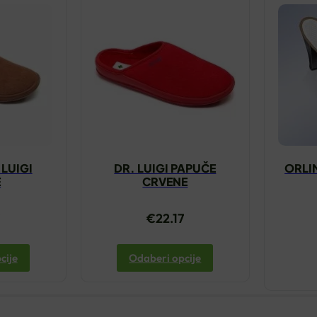
 LUIGI
DR. LUIGI PAPUČE
ORLI
E
CRVENE
7
€
22.17
cije
Odaberi opcije