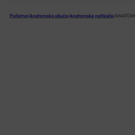
Početna
/
Anatomska obuća
/
Anatomske natikače
/
ANATOMS