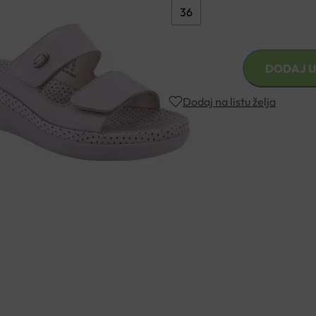
36
ANATOMSKE
DODAJ U
NATIKAČE
ROBERT
Dodaj na listu želja
41604
količina
Besplatna dostava za narudžbe i
Rok isporuke: 2 – 5 dana
Naručite telefonski
+385 3355 400