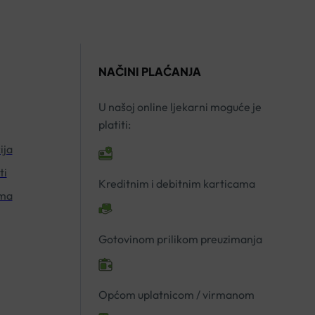
NAČINI PLAĆANJA
U našoj online ljekarni moguće je
platiti:
ija
ti
Kreditnim i debitnim karticama
ima
Gotovinom prilikom preuzimanja
Općom uplatnicom / virmanom