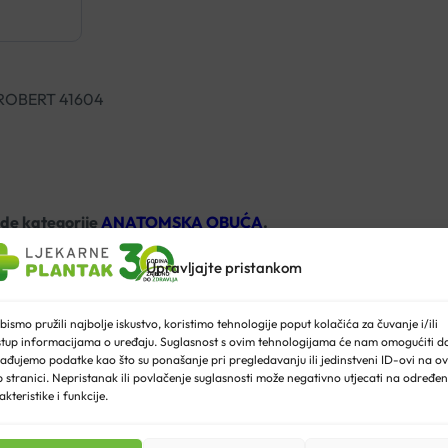
ROBERT 41604
ode kategorije
ANATOMSKA OBUĆA
.
Upravljajte pristankom
0.5 kg
Plava, Siva
bismo pružili najbolje iskustvo, koristimo tehnologije poput kolačića za čuvanje i/ili
stup informacijama o uređaju. Suglasnost s ovim tehnologijama će nam omogućiti d
ađujemo podatke kao što su ponašanje pri pregledavanju ili jedinstveni ID-ovi na ov
Anatomske natikače
 stranici. Nepristanak ili povlačenje suglasnosti može negativno utjecati na određe
akteristike i funkcije.
36, 37, 38, 39, 41