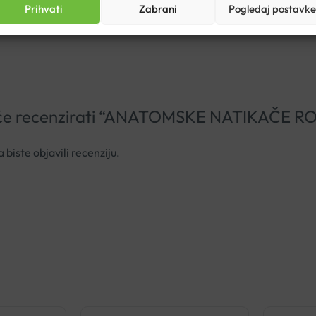
Prihvati
Zabrani
Pogledaj postavke
ji će recenzirati “ANATOMSKE NATIKAČE 
 biste objavili recenziju.