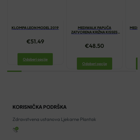
KLOMPA LEON MODEL 2019
MEDIWALK PAPUČA
MEDI
ZATVORENA KRIŽNA KISSES
CRVENA
€
51.49
€
48.50
Odaberi opcije
Odaberi opcije
KORISNIČKA PODRŠKA
Zdravstvena ustanova Ljekarne Plantak