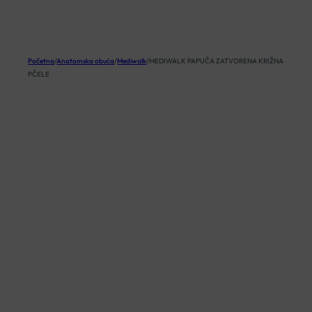
KOŠARICA
Početna
/
Anatomska obuća
/
Mediwalk
/
MEDIWALK PAPUČA ZATVORENA KRIŽNA
PČELE