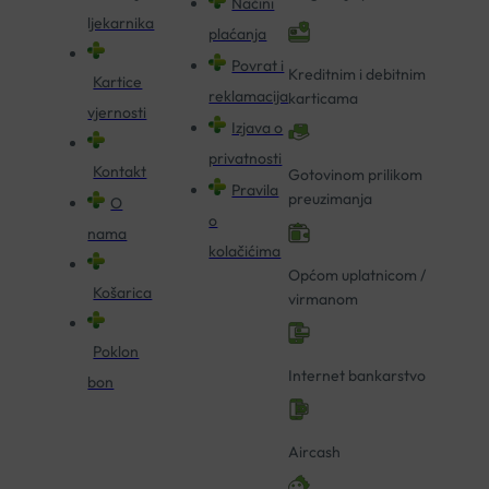
Načini
ljekarnika
plaćanja
Povrat i
Kreditnim i debitnim
Kartice
reklamacija
karticama
vjernosti
Izjava o
privatnosti
Kontakt
Gotovinom prilikom
Pravila
preuzimanja
O
o
nama
kolačićima
Općom uplatnicom /
Košarica
virmanom
Poklon
Internet bankarstvo
bon
Aircash