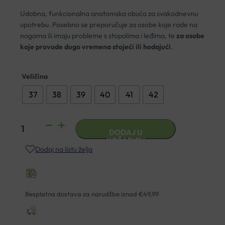
Udobna, funkcionalna anatomska obuća za svakodnevnu
upotrebu. Posebno se preporučuje za osobe koje rade na
nogama ili imaju probleme s stopalima i leđima, te
za osobe
koje provode dugo vremena stojeći ili hodajući
.
Veličina
37
38
39
40
41
42
MEDIWALK
DODAJ U
PAPUČA
KOŠARICU
Dodaj na listu želja
ZATVORENA
KRIŽNA
PČELE
količina
Besplatna dostava za narudžbe iznad €49,99