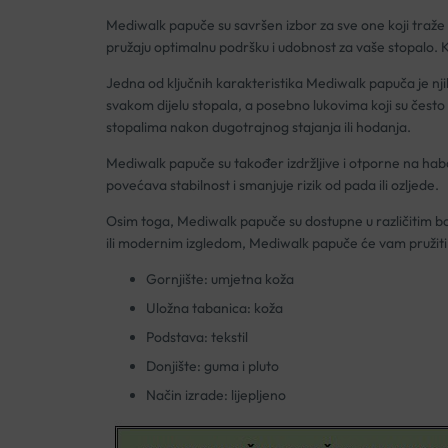
Mediwalk papuče su savršen izbor za sve one koji traže
pružaju optimalnu podršku i udobnost za vaše stopalo. 
Jedna od ključnih karakteristika Mediwalk papuča je nji
svakom dijelu stopala, a posebno lukovima koji su često 
stopalima nakon dugotrajnog stajanja ili hodanja.
Mediwalk papuče su također izdržljive i otporne na haban
povećava stabilnost i smanjuje rizik od pada ili ozljede.
Osim toga, Mediwalk papuče su dostupne u različitim bojam
ili modernim izgledom, Mediwalk papuče će vam pružiti
Gornjište: umjetna koža
Uložna tabanica: koža
Podstava: tekstil
Donjište: guma i pluto
Način izrade: lijepljeno