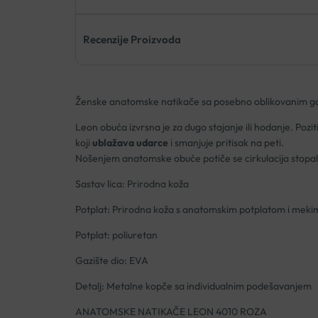
Recenzije Proizvoda
Ženske anatomske natikače sa posebno oblikovanim gazi
Leon obuća izvrsna je za dugo stajanje ili hodanje. Pozi
koji
ublažava udarce
i smanjuje pritisak na peti.
Nošenjem anatomske obuće potiče se cirkulacija stopala
Sastav lica: Prirodna koža
Potplat: Prirodna koža s anatomskim potplatom i meki
Potplat: poliuretan
Gazište dio: EVA
Detalj: Metalne kopče sa individualnim podešavanjem
ANATOMSKE NATIKAČE LEON 4010 ROZA