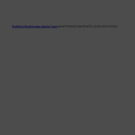
KOŠARICA
Početna
/
Anatomska obuća
/
Leon
/
ANATOMSKE NATIKAČE LEON 4010 ROZA