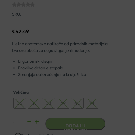
SKU:
€
42.49
Ljetne anatomske natikače od prirodnih materijala.
Izvrsna obuća za dugo stajanje ili hodanje.
Ergonomski dizajn
Pravilno držanje stopala
Smanjuje opterećenje na kralježnicu
Veličina
36
37
38
39
40
41
ANATOMSKE
DODAJ U
NATIKAČE
KOŠARICU