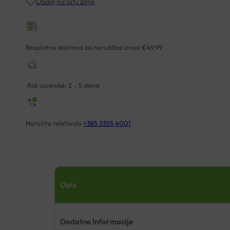
Dodaj na listu želja
LEON
4010
ROZA
količina
Besplatna dostava za narudžbe iznad €49,99
Rok isporuke: 2 – 5 dana
Naručite telefonski
+385 3355 4001
Opis
Dodatne Informacije