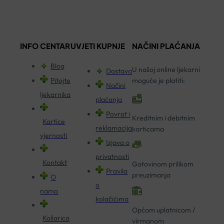
INFO CENTAR
UVJETI KUPNJE
NAČINI PLAĆANJA
Blog
U našoj online ljekarni
Dostava
Pitajte
moguće je platiti:
Načini
ljekarnika
plaćanja
Povrat i
Kreditnim i debitnim
Kartice
reklamacija
karticama
vjernosti
Izjava o
privatnosti
Kontakt
Gotovinom prilikom
Pravila
preuzimanja
O
o
nama
kolačićima
Općom uplatnicom /
Košarica
virmanom