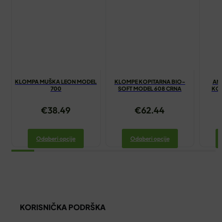
KLOMPA MUŠKA LEON MODEL
KLOMPE KOPITARNA BIO-
AN
700
SOFT MODEL 608 CRNA
KOP
€
38.49
€
62.44
Odaberi opcije
Odaberi opcije
KORISNIČKA PODRŠKA