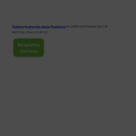
KOŠARICA
Početna
/
Anatomska obuća
/
Kopitarna
/
KLOMPE KOPITRANA Z601 23
PROTUKLIZNA CVIJETIĆI
Besplatna
dostava