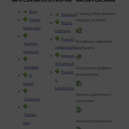
Blog
U našoj online ljekarni
Dostava
Pitajte
moguće je platiti:
Načini
ljekarnika
plaćanja
Povrat i
Kreditnim i debitnim
Kartice
reklamacija
karticama
vjernosti
Izjava o
privatnosti
Kontakt
Gotovinom prilikom
Pravila
preuzimanja
O
o
nama
kolačićima
Općom uplatnicom /
Košarica
virmanom
Poklon
Internet bankarstvo
bon