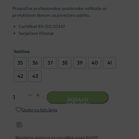
Prozračne profesionalne anatomske natikače sa
protukliznim đonom za povećanu zaštitu.
Certifikat EN ISO 20347
Sprječava Klizanje
Veličina
35
36
37
38
39
40
41
42
43
KLOMPE
DODAJ U
KOPITRANA
KOŠARICU
Dodaj na listu želja
Z601
23
PROTUKLIZNA
CVIJETIĆI
Besplatna dostava za narudžbe iznad €49,99