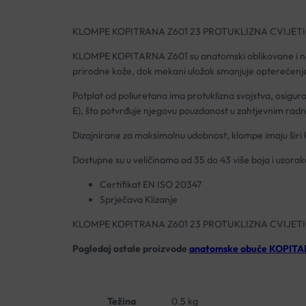
KLOMPE KOPITRANA Z601 23 PROTUKLIZNA CVIJETI
KLOMPE KOPITARNA Z601 su anatomski oblikovane i namije
prirodne kože, dok mekani uložak smanjuje opterećenje
Potplat od poliuretana ima protuklizna svojstva, osigu
E), što potvrđuje njegovu pouzdanost u zahtjevnim radn
Dizajnirane za maksimalnu udobnost, klompe imaju širi k
Dostupne su u veličinama od 35 do 43 više boja i uzorak
Certifikat EN ISO 20347
Sprječava Klizanje
KLOMPE KOPITRANA Z601 23 PROTUKLIZNA CVIJETI
Pogledaj ostale proizvode
anatomske obuće KOPIT
Težina
0.5 kg