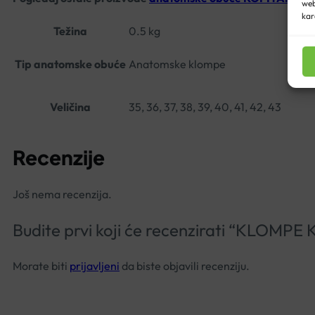
web
kar
Težina
0.5 kg
Tip anatomske obuće
Anatomske klompe
Veličina
35, 36, 37, 38, 39, 40, 41, 42, 43
Recenzije
Još nema recenzija.
Budite prvi koji će recenzirati “KLO
Morate biti
prijavljeni
da biste objavili recenziju.