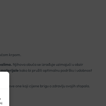
ajućom krpom.
palima.
Njihova obuća se izrađuje uzimajući u obzir
 materijale
kako bi pružili optimalnu podršku i udobnost
za sve one koji cijene brigu o zdravlju svojih stopala.
a
oj