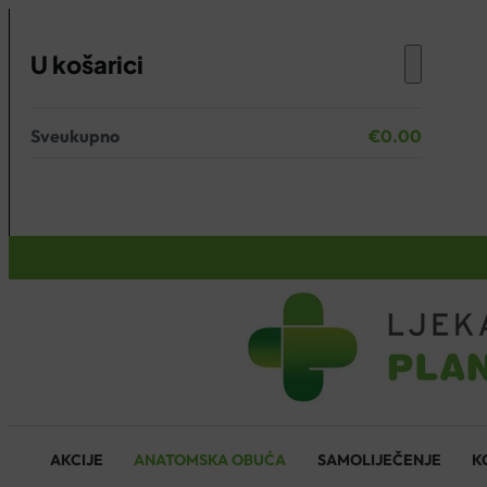
U košarici
Sveukupno
€
0.00
Nema proizvoda u košarici.
KOŠARICA
AKCIJE
ANATOMSKA OBUĆA
SAMOLIJEČENJE
K