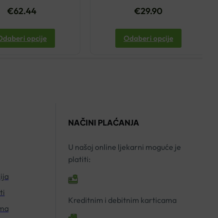
€
62.44
€
29.90
Odaberi opcije
Odaberi opcije
NAČINI PLAĆANJA
U našoj online ljekarni moguće je
platiti:
ija
ti
Kreditnim i debitnim karticama
ima