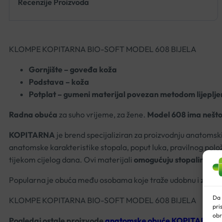
Recenzije Proizvoda
KLOMPE KOPITARNA BIO-SOFT MODEL 608 BIJELA
Gornjište – goveđa koža
Podstava – koža
Potplat – gumeni materijal povezan metodom lijeplje
Radna obuća
za suho vrijeme, za žene.
Model 608
ima nešto
KOPITARNA
je brend specijaliziran za proizvodnju anatomsk
anatomske karakteristike stopala, poput luka, pravilnog polož
tijekom cijelog dana. Ovi materijali
omogućuju stopalima da
Popularna je obuća među osobama koje traže udobnu i
zdrav
Da 
KLOMPE KOPITARNA BIO-SOFT MODEL 608 BIJELA
pri
obr
Pogledaj ostale proizvode
anatomske obuće KOPITARNA
.