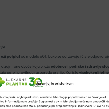
nja
 uži potplat
od modela 601. Lako se održavaju i čiste odgovar
i dizajnirane obuće koja pruža
udobnost, podršku i zdravlje sto
aja pete i pravilnog rasporeda prstiju. Koriste
visokokvalitetne
 dišu
i smanjuju rizik od iritacija ili ozljeda.
Upravljajte pristankom
u obuću
koja istovremeno pruža moderan izgled. Pouzdan je izbor 
bismo pružili najbolje iskustvo, koristimo tehnologije poput kolačića za čuvanje i/ili
stup informacijama o uređaju. Suglasnost s ovim tehnologijama će nam omogućiti d
ađujemo podatke kao što su ponašanje pri pregledavanju ili jedinstveni ID-ovi na ov