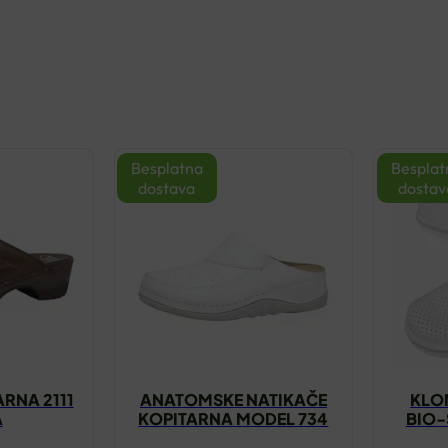
Besplatna
Besplat
dostava
dostav
RNA 2111
ANATOMSKE NATIKAČE
KLO
A
KOPITARNA MODEL 734
BIO-