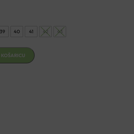
39
40
41
42
43
 KOŠARICU
znad €49,99