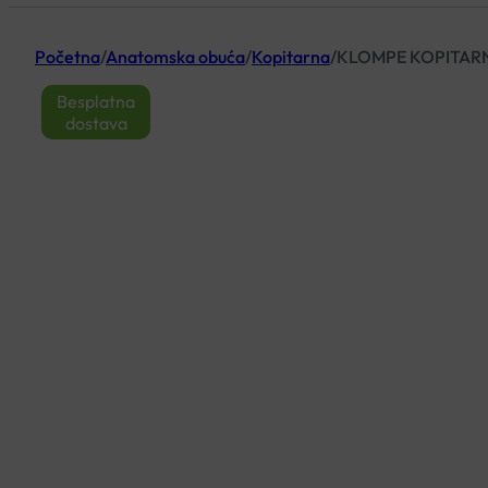
Početna
/
Anatomska obuća
/
Kopitarna
/
KLOMPE KOPITARN
Besplatna
dostava