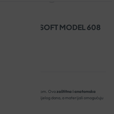
ARNA BIO-SOFT MODEL 608
im protukliznim potplatom. Ova
zaštitna i anatomska
u i udobnost tijekom cijelog dana, a materijali omogućuju
zik od ozljeda.