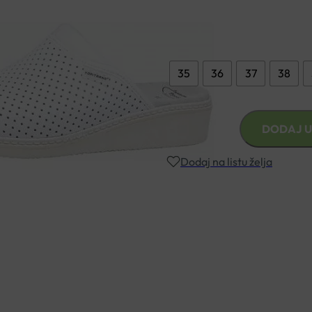
Veličina
35
36
37
38
KLOMPE
DODAJ U
KOPITARNA
BIO-
Dodaj na listu želja
SOFT
MODEL
608
Besplatna dostava za narudžbe i
BIJELA
količina
Rok isporuke: 2 – 5 dana