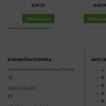
€
29.33
€
69.1
Odaberi opcije
Odaberi op
KORISNIČKA PODRŠKA
INFO C
Zdravstvena ustanova Ljekarne Plantak
+385 33 554 001