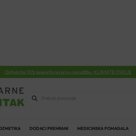
Ostvarite 10% popusta na prvu narudžbu. KLIKNITE OVDJE
Products
search
OZMETIKA
DODACI PREHRANI
MEDICINSKA POMAGALA