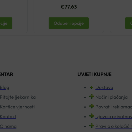
9
€
77.63
cije
Odaberi opcije
ENTAR
UVJETI KUPNJE
Blog
Dostava
Pitajte ljekarnika
Načini plaćanja
Kartice vjernosti
Povrat i reklamac
Kontakt
Izjava o privatnos
O nama
Pravila o kolačić