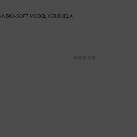
A BIO-SOFT MODEL 608 BIJELA
KLOMPE KOPIT
BIJELA
SKU:
€
62.44
Popularna kožna klompa s už
obuća
pruža optimalnu podršk
stopalima da dišu i smanjuju ri