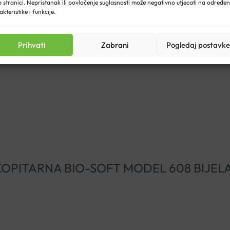
 stranici. Nepristanak ili povlačenje suglasnosti može negativno utjecati na određe
akteristike i funkcije.
Prihvati
Zabrani
Pogledaj postavke
MPE KOPITARNA BIO-SOFT MODEL 608 BIJEL