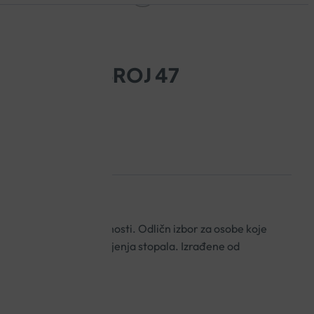
ČE MUŠKE BROJ 47
a obuća izuzetne udobnosti. Odličn izbor za osobe koje
spozicije za razvoj oboljenja stopala. Izrađene od
tirskog gornjišta.
igi proizvoda!