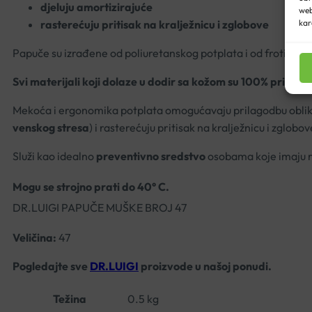
djeluju amortizirajuće
web
rasterećuju pritisak na kralježnicu i zglobove
kar
Papuče su izrađene od poliuretanskog potplata i od frotirskog
Svi materijali koji dolaze u dodir sa kožom su 100% prirodni
Mekoća i ergonomika potplata omogućavaju prilagodbu obliku s
venskog stresa
) i rasterećuju pritisak na kralježnicu i zglobov
Služi kao idealno
preventivno sredstvo
osobama koje imaju r
Mogu se strojno prati do 40° C.
DR.LUIGI PAPUČE MUŠKE BROJ 47
Veličina:
47
Pogledajte sve
DR.LUIGI
proizvode u našoj ponudi.
Težina
0.5 kg