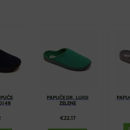
APUČE
PAPUČE DR. LUIGI
PAPUČ
J 48
ZELENE
2
€
22.17