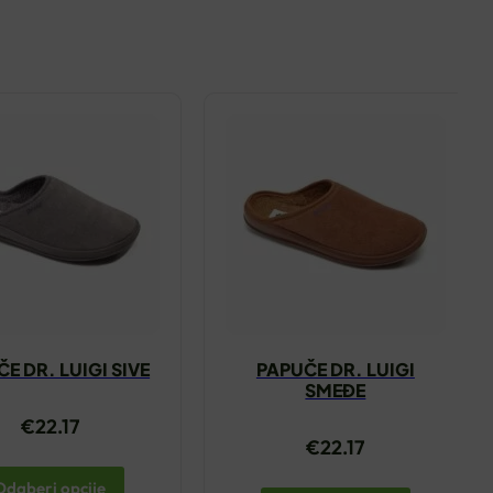
E DR. LUIGI SIVE
PAPUČE DR. LUIGI
SMEĐE
€
22.17
€
22.17
Odaberi opcije