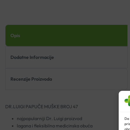
Opis
Dodatne Informacije
Recenzije Proizvoda
DR.LUIGI PAPUČE MUŠKE BROJ 47
najpopularniji Dr. Luigi proizvod
Da 
pri
lagana i fleksibilna medicinska obuća
obr