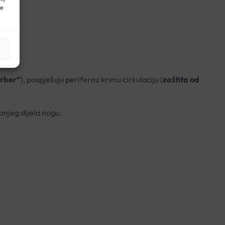
ne
rber“
), pospješuju perifernu krvnu cirkulaciju (
zaštita od
onjeg dijela nogu.