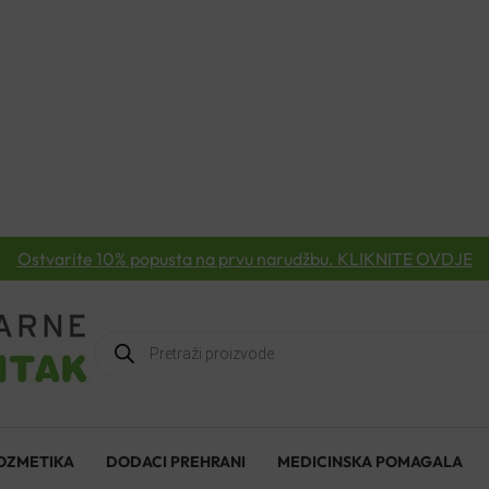
Ostvarite 10% popusta na prvu narudžbu. KLIKNITE OVDJE
Products
search
OZMETIKA
DODACI PREHRANI
MEDICINSKA POMAGALA