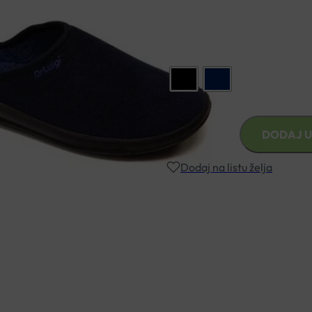
PREPORUKA:
Kod odabira ve
Boja
DR.LUIGI
DODAJ U
PAPUČE
MUŠKE
Dodaj na listu želja
BROJ
47
količina
Besplatna dostava za narudžbe i
Rok isporuke: 2 – 5 dana