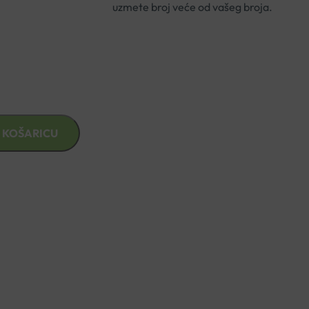
ličine preporučamo da uzmete broj veće od vašeg broja.
 KOŠARICU
znad €49,99