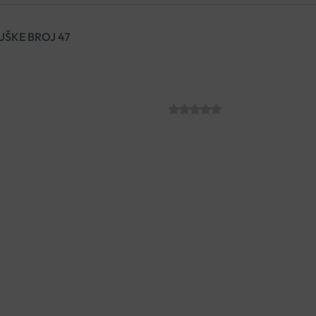
UŠKE BROJ 47
DR.LUIGI PAPU
SKU:
C007686
€
25.32
Lagana, fleksibilna medicinsk
imaju radne ili genetske predi
amortizirajućeg potplata i fro
Najpopularniji od svih Dr. Lu