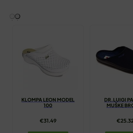
KLOMPA LEON MODEL
DR.LUIGI P
100
MUŠKE BRO
€
31.49
€
25.3