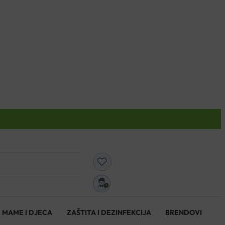
0
MAME I DJECA
ZAŠTITA I DEZINFEKCIJA
BRENDOVI
0