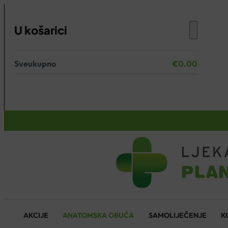
U košarici
Sveukupno
€
0.00
Nema proizvoda u košarici.
KOŠARICA
AKCIJE
ANATOMSKA OBUĆA
SAMOLIJEČENJE
K