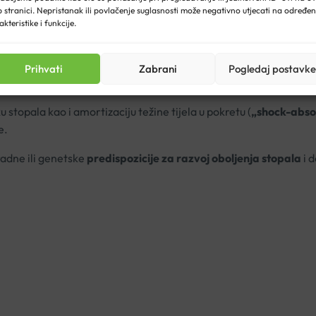
 stranici. Nepristanak ili povlačenje suglasnosti može negativno utjecati na određe
akteristike i funkcije.
 gornjišta, te pružaju iznimnu udobnosti.
Prihvati
Zabrani
Pogledaj postavke
.
topala kao i amortizaciju težine tijela u pokretu (
„shock-abso
e.
adne ili genetske
predispozicije za razvoj oboljenja stopala
i d