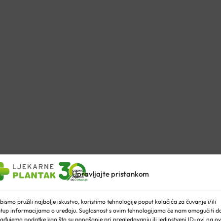
Upravljajte pristankom
bismo pružili najbolje iskustvo, koristimo tehnologije poput kolačića za čuvanje i/ili
stup informacijama o uređaju. Suglasnost s ovim tehnologijama će nam omogućiti d
ađujemo podatke kao što su ponašanje pri pregledavanju ili jedinstveni ID-ovi na ov