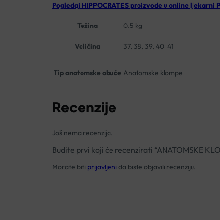
Pogledaj HIPPOCRATES proizvode u online ljekarni P
Težina
0.5 kg
Veličina
37, 38, 39, 40, 41
Tip anatomske obuće
Anatomske klompe
Recenzije
Još nema recenzija.
Budite prvi koji će recenzirati “ANATOMSKE 
Morate biti
prijavljeni
da biste objavili recenziju.