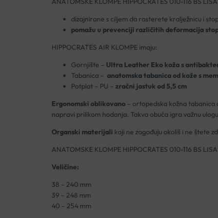
ANATOMSKE KLOMPE HIPPOCRATES 010-116 BS LIS
dizajnirane s ciljem da rasterete kralježnicu i sto
pomažu u prevenciji različitih deformacija stop
HIPPOCRATES AIR KLOMPE imaju:
Gornjište –
Ultra Leather Eko koža s antibakte
Tabanica –
anatomska tabanica od kože s me
Potplat – PU –
zračni jastuk od 5,5 cm
Ergonomski oblikovano
– ortopedska kožna tabanica di
napravi prilikom hodanja. Takva obuća igra važnu ulogu u 
Organski materijali
koji ne zagađuju okoliš i ne štete z
ANATOMSKE KLOMPE HIPPOCRATES 010-116 BS LIS
Veličine:
38 – 240 mm
39 – 248 mm
40 – 254 mm