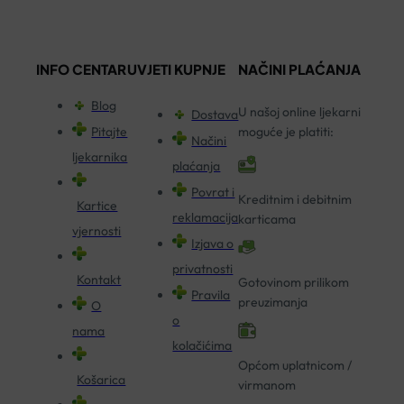
INFO CENTAR
UVJETI KUPNJE
NAČINI PLAĆANJA
Blog
U našoj online ljekarni
Dostava
Pitajte
moguće je platiti:
Načini
ljekarnika
plaćanja
Povrat i
Kreditnim i debitnim
Kartice
reklamacija
karticama
vjernosti
Izjava o
privatnosti
Kontakt
Gotovinom prilikom
Pravila
preuzimanja
O
o
nama
kolačićima
Općom uplatnicom /
Košarica
virmanom