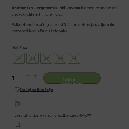
Anatomsko – ergonomski oblikovana
klompa izrađena od
visokokvalitetnih materijala.
Poliuretanski zračni jastuk od 5,5 cm kreiran je
s ciljem da
rastereti kralježnicu i stopala.
Veličina
37
38
39
40
41
ANATOMSKE
DODAJ U
KLOMPE
KOŠARICU
Dodaj na listu želja
HIPPOCRATES
010-
116
BS
Besplatna dostava za narudžbe iznad €49,99
LISABON
količina