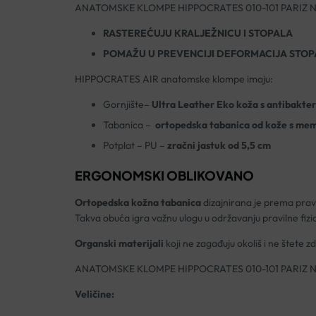
ANATOMSKE KLOMPE HIPPOCRATES 010-101 PARIZ 
RASTEREĆUJU KRALJEŽNICU I STOPALA
POMAŽU U PREVENCIJI DEFORMACIJA STOP
HIPPOCRATES AIR anatomske klompe imaju:
Gornjište–
Ultra Leather Eko koža s antibakter
Tabanica –
ortopedska tabanica od kože s me
Potplat – PU –
zračni jastuk od 5,5 cm
ERGONOMSKI OBLIKOVANO
Ortopedska kožna tabanica
dizajnirana je prema pra
Takva obuća igra važnu ulogu u održavanju pravilne fiziol
Organski materijali
koji ne zagađuju okoliš i ne štete z
ANATOMSKE KLOMPE HIPPOCRATES 010-101 PARIZ 
Veličine: