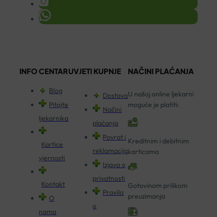
INFO CENTAR
UVJETI KUPNJE
NAČINI PLAĆANJA
Blog
U našoj online ljekarni
Dostava
Pitajte
moguće je platiti:
Načini
ljekarnika
plaćanja
Povrat i
Kreditnim i debitnim
Kartice
reklamacija
karticama
vjernosti
Izjava o
privatnosti
Kontakt
Gotovinom prilikom
Pravila
preuzimanja
O
o
nama