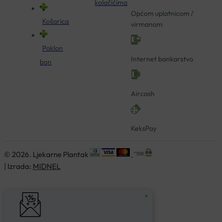
kolačićima
Općom uplatnicom /
Košarica
virmanom
Poklon
Internet bankarstvo
bon
Aircash
KeksPay
© 2026. Ljekarne Plantak
| Izrada:
MIDNEL