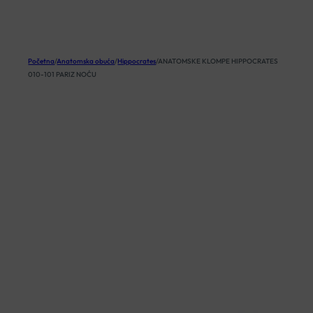
KOŠARICA
Početna
/
Anatomska obuća
/
Hippocrates
/
ANATOMSKE KLOMPE HIPPOCRATES
010-101 PARIZ NOĆU