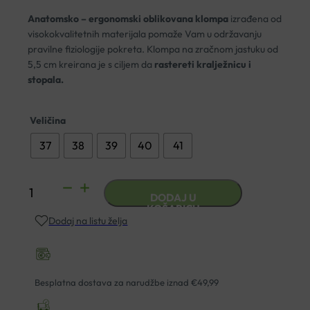
Anatomsko – ergonomski oblikovana klompa
izrađena od
visokokvalitetnih materijala pomaže Vam u održavanju
pravilne fiziologije pokreta. Klompa na zračnom jastuku od
5,5 cm kreirana je s ciljem da
rastereti kralježnicu i
stopala.
Veličina
37
38
39
40
41
ANATOMSKE
DODAJ U
KLOMPE
KOŠARICU
Dodaj na listu želja
HIPPOCRATES
010-
101
PARIZ
Besplatna dostava za narudžbe iznad €49,99
NOĆU