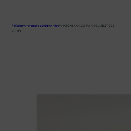
KOŠARICA
Početna
/
Anatomska obuća
/
Annilise
/
ANATOMSKA KLOMPA ANNILISE ZT 006
ZUBIĆI