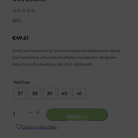
SKU:
€
49.61
AnniLise inovativni je brend anatomski oblikovane obuće
koji kombinira vrhunsku kvalitetu s modernim dizajnom
kako bi pružio posebno iskustvo udobnosti.
Veličina
37
38
39
40
41
ANATOMSKA
DODAJ U
KLOMPA
KOŠARICU
Dodaj na listu želja
ANNILISE
ZT