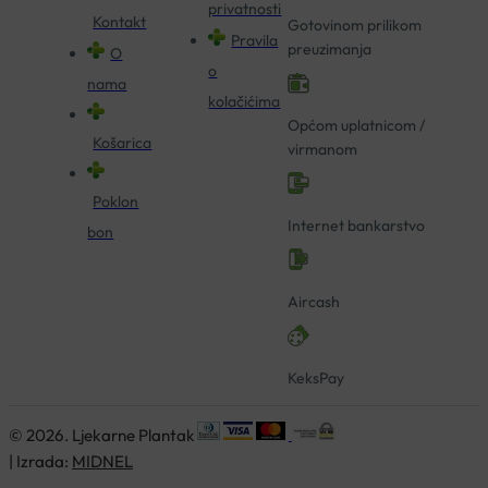
privatnosti
Kontakt
Gotovinom prilikom
Pravila
preuzimanja
O
o
nama
kolačićima
Općom uplatnicom /
Košarica
virmanom
Poklon
Internet bankarstvo
bon
Aircash
KeksPay
© 2026. Ljekarne Plantak
| Izrada:
MIDNEL