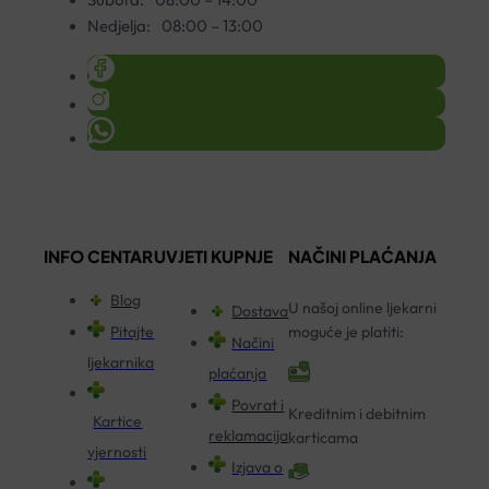
Nedjelja:
08:00 – 13:00
INFO CENTAR
UVJETI KUPNJE
NAČINI PLAĆANJA
Blog
U našoj online ljekarni
Dostava
Pitajte
moguće je platiti:
Načini
ljekarnika
plaćanja
Povrat i
Kreditnim i debitnim
Kartice
reklamacija
karticama
vjernosti
Izjava o