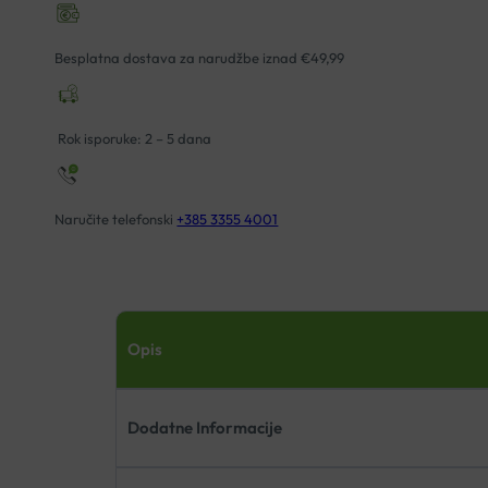
006
ZUBIĆI
Besplatna dostava za narudžbe iznad €49,99
količina
Rok isporuke: 2 – 5 dana
Naručite telefonski
+385 3355 4001
Opis
Dodatne Informacije