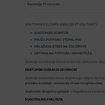
Recenzije Proizvoda
ANATOMSKA KLOMPA ANNILISE ZT 006 ZUBIĆI
ANATOMSKI KOMFOR
PRUŽA POTPORU STOPALIMA
UBLAŽAVA STRES NA ZGLOBOVE
OPTIMALNA POTPORA I RAVNOTEŽA
AnniLise inovativni je brend anatomski oblikovane obuć
ANATOMSKI DIZAJN ZA UDOBNOST
AnniLise anatomska obuća stvorena je s željom da transf
prirodno kretanje
i
smanjenje stresa na zglobovima
.
Anatomski dizajniran potplat
prilagođava se konturama
DUGOTRAJNA KVALITETA