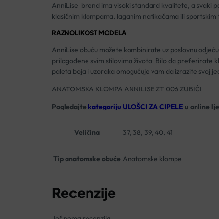
AnniLise brend ima visoki standard kvalitete, a svaki pa
klasičnim klompama, laganim natikačama ili sportskim te
RAZNOLIKOST MODELA
AnniLise obuću možete kombinirate uz poslovnu odjeću il
prilagođene svim stilovima života. Bilo da preferirate 
paleta boja i uzoraka omogućuje vam da izrazite svoj jedi
ANATOMSKA KLOMPA ANNILISE ZT 006 ZUBIĆI
Pogledajte
kategoriju ULOŠCI ZA CIPELE
u online lj
Veličina
37, 38, 39, 40, 41
Tip anatomske obuće
Anatomske klompe
Recenzije
Još nema recenzija.