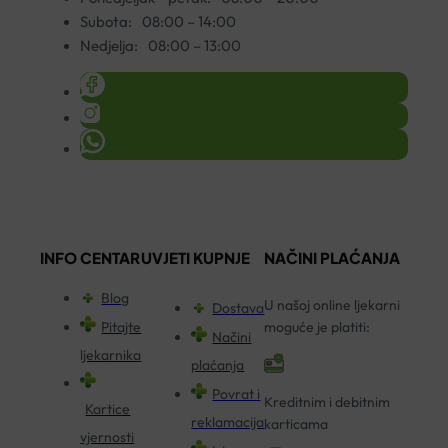
Subota:
08:00 – 14:00
Nedjelja:
08:00 – 13:00
INFO CENTAR
UVJETI KUPNJE
NAČINI PLAĆANJA
Blog
U našoj online ljekarni
Dostava
Pitajte
moguće je platiti:
Načini
ljekarnika
plaćanja
Povrat i
Kreditnim i debitnim
Kartice
reklamacija
karticama
vjernosti