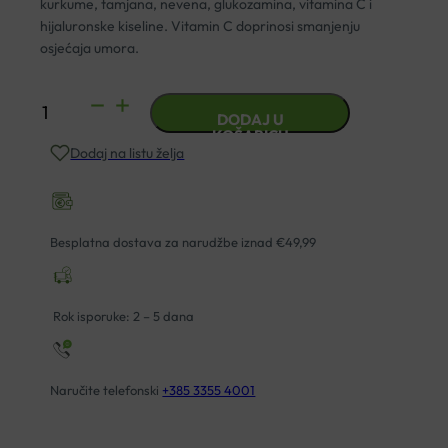
kurkume, tamjana, nevena, glukozamina, vitamina C i
hijaluronske kiseline. Vitamin C doprinosi smanjenju
osjećaja umora.
ACTIVIX
DODAJ U
KAPSULE
KOŠARICU
Dodaj na listu želja
A30
količina
Besplatna dostava za narudžbe iznad €49,99
Rok isporuke: 2 – 5 dana
Naručite telefonski
+385 3355 4001