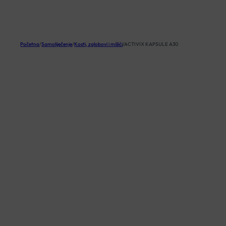
KOŠARICA
Početna
/
Samoliječenje
/
Kosti, zglobovi i mišići
/
ACTIVIX KAPSULE A30