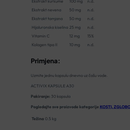
Ekstrakt kurkume
100 mg
n.d.
Ekstrakt nevena
50 mg
n.d.
Ekstrakt tamjana
50 mg
n.d.
Hijaluronska kiselina
25 mg
n.d.
Vitamin C
12 mg
15%
Kolagen tipa II
10 mg
n.d.
Primjena:
Uzmite jednu kapsulu dnevno uz čašu vode.
ACTIVIX KAPSULE A30
Pakiranje:
30 kapsula
Pogledajte sve proizvode kategorije
KOSTI, ZGLOBOV
Težina
0.5 kg