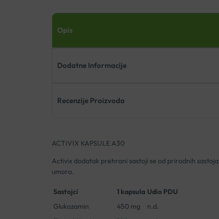
Opis
Dodatne Informacije
Recenzije Proizvoda
ACTIVIX KAPSULE A30
Activix dodatak prehrani sastoji se od prirodnih sastoj
umora.
Sastojci
1 kapsula
Udio PDU
Glukozamin
450 mg
n.d.