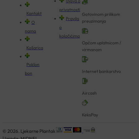
Izjava o
privatnosti
Kontakt
Gotovinom prilikom
Pravila
preuzimanja
O
o
nama
kolačićima
Općom uplatnicom /
Košarica
virmanom
Poklon
Internet bankarstvo
bon
Aircash
KeksPay
© 2026. Ljekarne Plantak
| Izrada:
MIDNEL