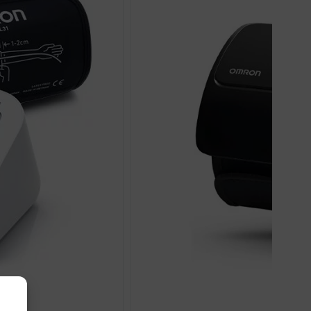
ravilnog srčanog ritma, ali ne zamjenjuje liječničku dijagnozu.
e pratili trend. Ako često imate povišene ili vrlo niske vrijednosti,