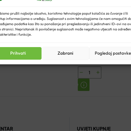
bismo pružili najbolje iskustvo, koristimo tehnologije poput kolačića za čuvanje i/ili
stup informacijama o uređaju. Suglasnost s ovim tehnologijama će nam omogućiti d
ađujemo podatke kao što su ponašanje pri pregledavanju ili jedinstveni ID-ovi na ov
 stranici. Nepristanak ili povlačenje suglasnosti može negativno utjecati na određe
OMRON TLAKOMJER M3 COMFORT AFIB + 
akteristike i funkcije.
Izvorna
Trenutna
€
92.72
Prihvati
Zabrani
Pogledaj postavke
€
109.08
cijena
cijena
bila
je:
OMRON
je:
€92.72.
TLAKOMJER
€109.08.
M3
COMFORT
AFIB
+
ADAPTER
ENTAR
UVJETI KUPNJE