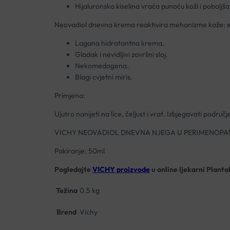
Hijaluronska kiselina vraća punoću koži i poboljša
Neovadiol dnevna krema reaktivira mehanizme kože: ela
Lagana hidratantna krema.
Gladak i nevidljivi završni sloj.
Nekomedogena.
Blagi cvjetni miris.
Primjena:
Ujutro nanijeti na lice, čeljust i vrat. Izbjegavati područj
VICHY NEOVADIOL DNEVNA NJEGA U PERIMENOPA
Pakiranje: 50ml
Pogledajte
VICHY proizvode
u online ljekarni Planta
Težina
0.5 kg
Brend
Vichy