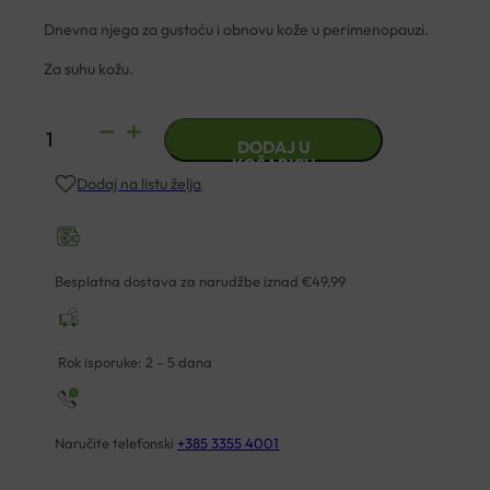
Dnevna njega za gustoću i obnovu kože u perimenopauzi.
Za suhu kožu.
VICHY
DODAJ U
NEOVADIOL
KOŠARICU
Dodaj na listu želja
DNEVNA
NJEGA
U
PERIMENOPAUZI
Besplatna dostava za narudžbe iznad €49,99
SUHA
KOŽA
50ML
Rok isporuke: 2 – 5 dana
količina
Naručite telefonski
+385 3355 4001