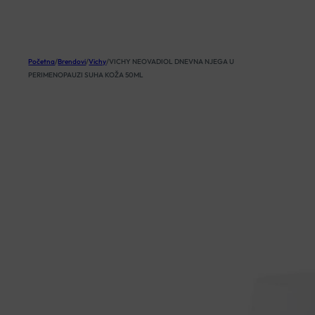
KOŠARICA
Početna
/
Brendovi
/
Vichy
/
VICHY NEOVADIOL DNEVNA NJEGA U
PERIMENOPAUZI SUHA KOŽA 50ML