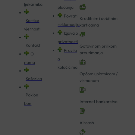
ljekarnika
plaćanja
Povrat i
Kreditnim i debitnim
Kartice
reklamacija
karticama
vjernosti
Izjava o
privatnosti
Kontakt
Gotovinom prilikom
Pravila
preuzimanja
O
o
nama
kolačićima
Općom uplatnicom /
Košarica
virmanom
Poklon
Internet bankarstvo
bon
Aircash