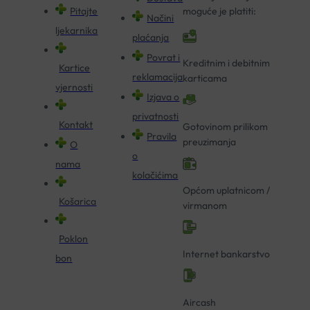
Pitajte
moguće je platiti:
Načini
ljekarnika
plaćanja
Povrat i
Kreditnim i debitnim
Kartice
reklamacija
karticama
vjernosti
Izjava o
privatnosti
Kontakt
Gotovinom prilikom
Pravila
preuzimanja
O
o
nama
kolačićima
Općom uplatnicom /
Košarica
virmanom
Poklon
Internet bankarstvo
bon
Aircash