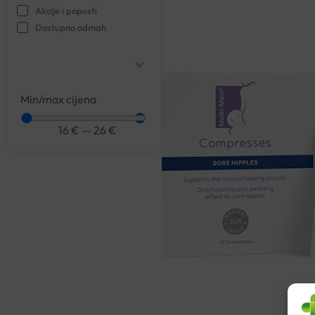
Akcije i popusti
Dostupno odmah
Min/max cijena
16
€
—
26
€