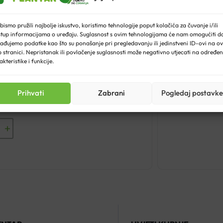
bismo pružili najbolje iskustvo, koristimo tehnologije poput kolačića za čuvanje i/ili
stup informacijama o uređaju. Suglasnost s ovim tehnologijama će nam omogućiti d
ađujemo podatke kao što su ponašanje pri pregledavanju ili jedinstveni ID-ovi na ov
 stranici. Nepristanak ili povlačenje suglasnosti može negativno utjecati na određe
akteristike i funkcije.
SE ZA GRUDI A12
MU
Prihvati
Zabrani
Pogledaj postavke
39
ESE
a