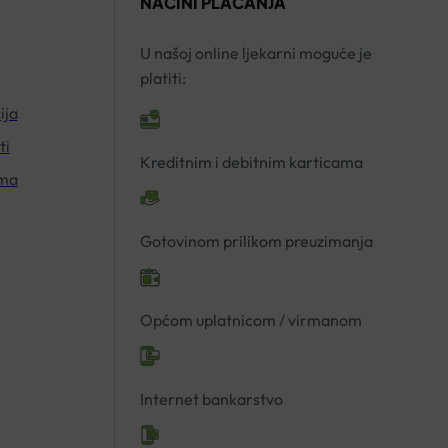
NAČINI PLAĆANJA
količina
U našoj online ljekarni moguće je
platiti:
ija
ti
Kreditnim i debitnim karticama
ima
Gotovinom prilikom preuzimanja
Općom uplatnicom / virmanom
Internet bankarstvo