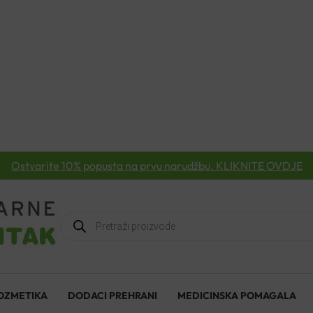
Ostvarite 10% popusta na prvu narudžbu. KLIKNITE OVDJE
Products
search
OZMETIKA
DODACI PREHRANI
MEDICINSKA POMAGALA