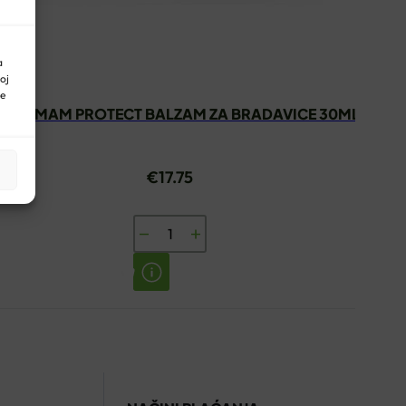
a
oj
ne
LTI-MAM PROTECT BALZAM ZA BRADAVICE 30ML
€
17.75
MULTI-
MAM
PROTECT
BALZAM
ZA
BRADAVICE
30ML