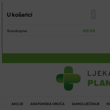
U košarici
Sveukupno
€
0.00
Nema proizvoda u košarici.
KOŠARICA
AKCIJE
ANATOMSKA OBUĆA
SAMOLIJEČENJE
K