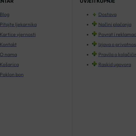
ENTAR
UVJETI KUPNJE
Blog
Dostava
Pitajte ljekarnika
Načini plaćanja
Kartice vjernosti
Povrat i reklamac
Kontakt
Izjava o privatnos
O nama
Pravila o kolačić
Košarica
Raskid ugovora
Poklon bon