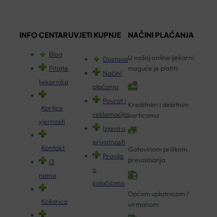
INFO CENTAR
UVJETI KUPNJE
NAČINI PLAĆANJA
Blog
U našoj online ljekarni
Dostava
Pitajte
moguće je platiti:
Načini
ljekarnika
plaćanja
Povrat i
Kreditnim i debitnim
Kartice
reklamacija
karticama
vjernosti
Izjava o
privatnosti
Kontakt
Gotovinom prilikom
Pravila
preuzimanja
O
o
nama
kolačićima
Općom uplatnicom /
Košarica
virmanom