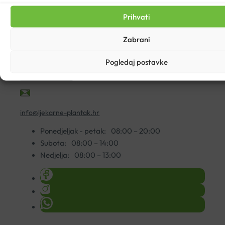
Prihvati
KORISNIČKA PODRŠKA
Zabrani
Zdravstvena ustanova Ljekarne Plantak
Pogledaj postavke
+385 33 554 001
info@ljekarne-plantak.hr
Ponedjeljak - petak:
08:00 – 20:00
Subota:
08:00 – 14:00
Nedjelja:
08:00 – 13:00