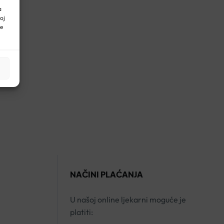
a
oj
ne
 i potrebama. Iz kategorije
KREME ZA SUNČANJE
izdvajamo
revenira fotostarenje kože.
na voda iz sela Avene
u Francuskoj, prirodni izvor, čija je
omekšavajuće djelovanje
i na najosjetljivijoj koži.
NAČINI PLAĆANJA
U našoj online ljekarni moguće je
platiti: