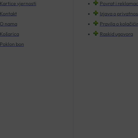
Kartice vjernosti
Povrat i reklamac
Kontakt
Izjava o privatnos
O nama
Pravila o kolačić
Košarica
Raskid ugovora
Poklon bon