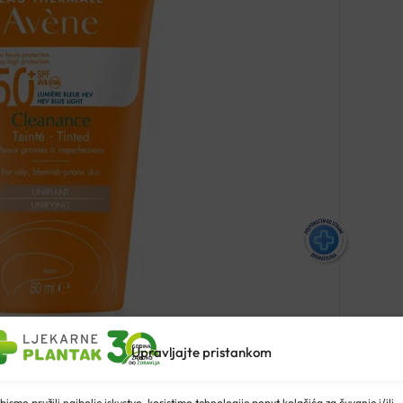
oj liniji uključuju čistače, tonike i tretmane za kontrolu viška sebuma i sp
Serum
osmišljeni su za rješavanje problema poput akni i nepravilnosti.
vu kože nakon ozljeda, opeklina ili iritacija. Iz kategorije
NJEGA RUK
onalnih uvjeta rada.
Proizvodi uključuju kreme i balzame koji pružaju intenzivnu hidrataciju i u
enzivnu hidrataciju i umirujuće olakšanje.
Upravljajte pristankom
atantne i hranjive formulacije kako bi se poboljšala opća stanje kože.
bismo pružili najbolje iskustvo, koristimo tehnologije poput kolačića za čuvanje i/ili