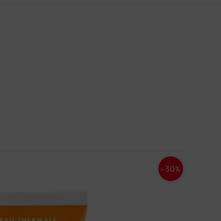
azvoj proizvoda formuliranih za osjetljivu kožu
te je stekao reputaciju p
- 30%
ni proizvodi imaju za cilj hidratizirati i nahraniti kožu bez izazivanja irita
ža dugotrajnu hidrataciju suhoj i osjetljivoj koži. Dodatno,
Hydrance Aqua