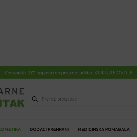
Ostvarite 10% popusta na prvu narudžbu. KLIKNITE OVDJE
Products
search
OZMETIKA
DODACI PREHRANI
MEDICINSKA POMAGALA