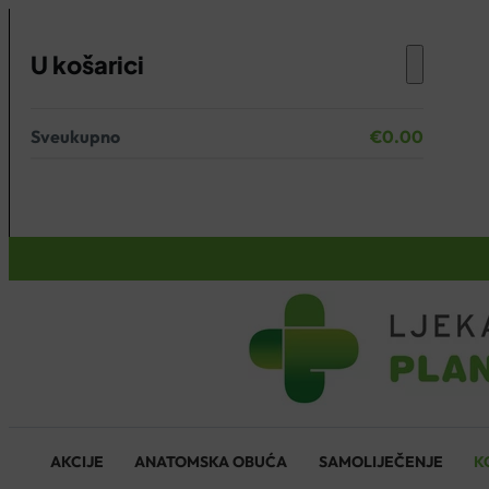
U košarici
Sveukupno
€
0.00
Nema proizvoda u košarici.
KOŠARICA
AKCIJE
ANATOMSKA OBUĆA
SAMOLIJEČENJE
K