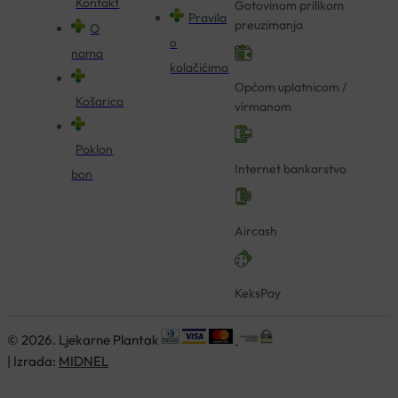
Kontakt
Gotovinom prilikom
Pravila
preuzimanja
O
o
nama
kolačićima
Općom uplatnicom /
Košarica
virmanom
Poklon
Internet bankarstvo
bon
Aircash
KeksPay
© 2026. Ljekarne Plantak
| Izrada:
MIDNEL