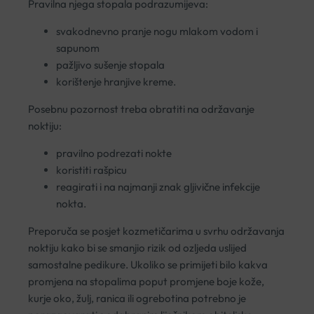
Pravilna njega stopala podrazumijeva:
svakodnevno pranje nogu mlakom vodom i
sapunom
pažljivo sušenje stopala
korištenje hranjive kreme.
Posebnu pozornost treba obratiti na održavanje
noktiju:
pravilno podrezati nokte
koristiti rašpicu
reagirati i na najmanji znak gljivične infekcije
nokta.
Preporuča se posjet kozmetičarima u svrhu održavanja
noktiju kako bi se smanjio rizik od ozljeda uslijed
samostalne pedikure. Ukoliko se primijeti bilo kakva
promjena na stopalima poput promjene boje kože,
kurje oko, žulj, ranica ili ogrebotina potrebno je