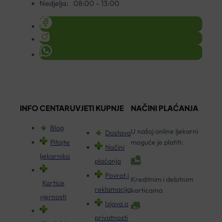
Nedjelja:
08:00 – 13:00
INFO CENTAR
UVJETI KUPNJE
NAČINI PLAĆANJA
Blog
U našoj online ljekarni
Dostava
Pitajte
moguće je platiti:
Načini
ljekarnika
plaćanja
Povrat i
Kreditnim i debitnim
Kartice
reklamacija
karticama
vjernosti
Izjava o
privatnosti