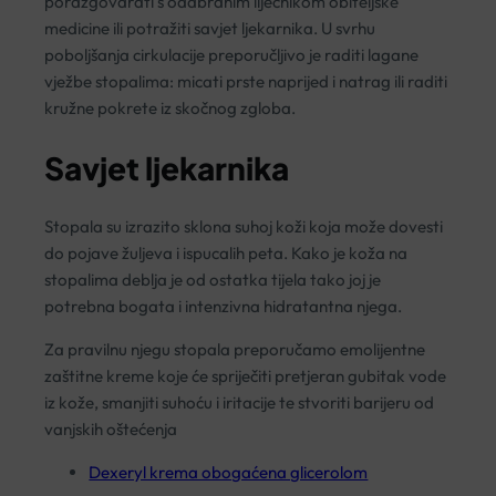
porazgovarati s odabranim liječnikom obiteljske
medicine ili potražiti savjet ljekarnika. U svrhu
poboljšanja cirkulacije preporučljivo je raditi lagane
vježbe stopalima: micati prste naprijed i natrag ili raditi
kružne pokrete iz skočnog zgloba.
Savjet ljekarnika
Stopala su izrazito sklona suhoj koži koja može dovesti
do pojave žuljeva i ispucalih peta. Kako je koža na
stopalima deblja je od ostatka tijela tako joj je
potrebna bogata i intenzivna hidratantna njega.
Za pravilnu njegu stopala preporučamo emolijentne
zaštitne kreme koje će spriječiti pretjeran gubitak vode
iz kože, smanjiti suhoću i iritacije te stvoriti barijeru od
vanjskih oštećenja
Dexeryl krema obogaćena glicerolom