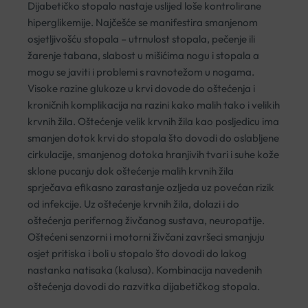
Dijabetičko stopalo nastaje uslijed loše kontrolirane
hiperglikemije. Najčešće se manifestira smanjenom
osjetljivošću stopala – utrnulost stopala, pečenje ili
žarenje tabana, slabost u mišićima nogu i stopala a
mogu se javiti i problemi s ravnotežom u nogama.
Visoke razine glukoze u krvi dovode do oštećenja i
kroničnih komplikacija na razini kako malih tako i velikih
krvnih žila. Oštećenje velik krvnih žila kao posljedicu ima
smanjen dotok krvi do stopala što dovodi do oslabljene
cirkulacije, smanjenog dotoka hranjivih tvari i suhe kože
sklone pucanju dok oštećenje malih krvnih žila
sprječava efikasno zarastanje ozljeda uz povećan rizik
od infekcije. Uz oštećenje krvnih žila, dolazi i do
oštećenja perifernog živčanog sustava, neuropatije.
Oštećeni senzorni i motorni živčani završeci smanjuju
osjet pritiska i boli u stopalo što dovodi do lakog
nastanka natisaka (kalusa). Kombinacija navedenih
oštećenja dovodi do razvitka dijabetičkog stopala.