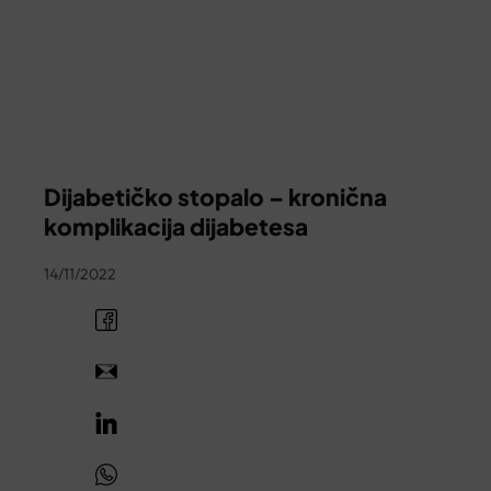
KOŠARICA
Dijabetičko stopalo – kronična
komplikacija dijabetesa
14/11/2022