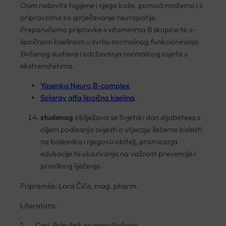
Osim redovite higijene i njege kože, pomoći možemo i s
pripravcima za sprječavanje neuropatije.
Preporučamo pripravke s vitaminima B skupine te α-
lipoičnom kiselinom u svrhu normalnog funkcioniranja
živčanog sustava i održavanja normalnog osjeta u
ekstremitetima.
Yasenka Neuro B-complex
Solaray alfa lipoična kiselina
.
studenog
obilježava se Svjetski dan dijabetesa s
ciljem podizanja svijesti o utjecaju šećerne bolesti
na bolesnika i njegovu obitelj, promicanja
edukacije te ukazivanja na važnost prevencije i
pravilnog liječenja.
Pripremila: Lara Čiča, mag. pharm.
Literatura:
1. Casi, Priručnik za samoliječenje