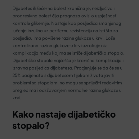
Dijabetes ili šećerna bolest kronična je, neizlječiva i
progresivna bolest čija prognoza ovisi o uspješnosti
kontrole glikemije. Nastaje kao posljedica smanjenog
lučenja inzulina uz perifernu rezistenciju na isti što za
posljedicu ima povišene razine glukoze u krvi. Loše
kontrolirana razina glukoze u krvi uzrokuje niz
komplikacija među kojima se ističe dijabetičko stopalo.
Dijabetičko stopalo najčešća je kronična komplikacija i
izravna posljedica dijabetesa. Procjenjuje se da će se u
25% pacijenata s dijabetesom tijekom života javiti
problemi sa stopalom, no mogu se spriječiti redovitim
pregledima i održavanjem normalne razine glukoze u
krvi.
Kako nastaje dijabetičko
stopalo?