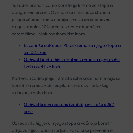
Također preporučamo korištenje krema za stopala
obogaćena ureom. Ovisno o razini suhoće stopala
preporučamo kremu namijenjenu za svakodnevnu
njegu stopala s 10% uree te kreme obogaćene
ceramidima i hijaluronskom kiselinom
Eucerin UreaRepair PLUS krema za njegu stopala
sa 10% uree
Gehwol Lipidro hidratantna krema za njegu suhe
i vrlo osjetljive kože
Kod većih zadebljanja i izrazito suhe kože peta mogu se
koristiti kreme s višim udjelom uree u svrhu lakšeg
uklanjanja viška kože
Gehwol krema za suhu i zadebljanu kožu s 25%
uree
Uz redovitu higijenu i njegu stopala važno je koristit
odgovarajuću obuću i odjeću kako bi se prevenirale