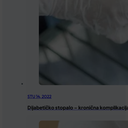
STU 14, 2022
Dijabetičko stopalo – kronična komplikacij