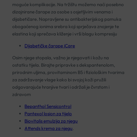
moguće komplikacije. Na tržištu možemo naći posebno
dizajnirane čarape za osobe s osjetljivim venama i
dijabetičare. Napravljene su antibakterijskog pamuka
obogaćenog ionima srebra koji sprječava znojenje te
elastina koji sprečava kliženje i vrši blagu kompresiju
Dijabetičke čarape iCare
Osim njege stopala, važno je njegovati i kožu na
ostatku tijela. Birajte pripravke s dekspantenolom,
prirodnim uljima, provitaminom B5 i fiziološkim tvarima
za zadržavanje vlage kako bi svojoj koži pružili
odgovarajuće hranjive tvari i održali je čvrstom i
zdravom
Bepanthol Sensicontrol
Pantexol losion za tijelo
Biovitalis emulzija za njegu
Attends krema za njegu
.