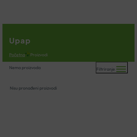
KOŠARICA
Upap
Početna
Proizvodi
Nema proizvoda
Filtriranje
Nisu pronađeni proizvodi