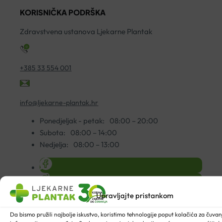
KORISNIČKA PODRŠKA
Zdravstvena ustanova Ljekarne Plantak
+385 33 554 001
info@ljekarne-plantak.hr
Ponedjeljak - petak:
08:00 – 20:00
Subota:
08:00 – 14:00
Nedjelja:
08:00 – 13:00
Upravljajte pristankom
Da bismo pružili najbolje iskustvo, koristimo tehnologije poput kolačića za čuvanje