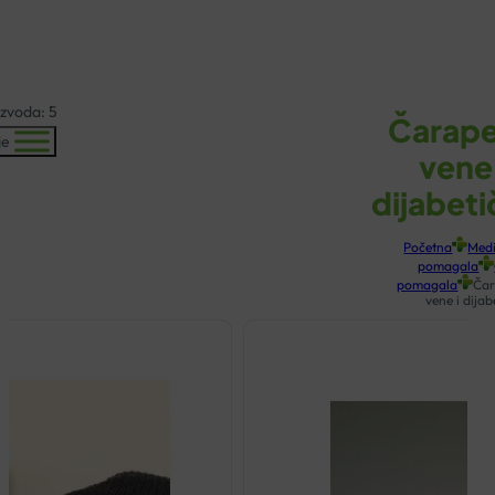
KOŠARICA
izvoda: 5
Čarape
je
vene 
dijabeti
Početna
Medi
pomagala
pomagala
Čar
vene i dijab