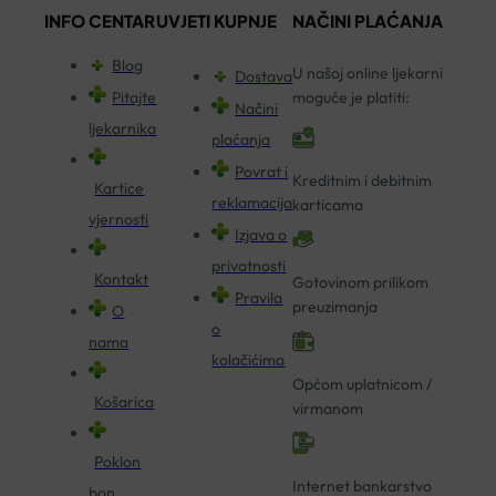
INFO CENTAR
UVJETI KUPNJE
NAČINI PLAĆANJA
Blog
U našoj online ljekarni
Dostava
Pitajte
moguće je platiti:
Načini
ljekarnika
plaćanja
Povrat i
Kreditnim i debitnim
Kartice
reklamacija
karticama
vjernosti
Izjava o
privatnosti
Kontakt
Gotovinom prilikom
Pravila
preuzimanja
O
o
nama
kolačićima
Općom uplatnicom /
Košarica
virmanom
Poklon
Internet bankarstvo
bon