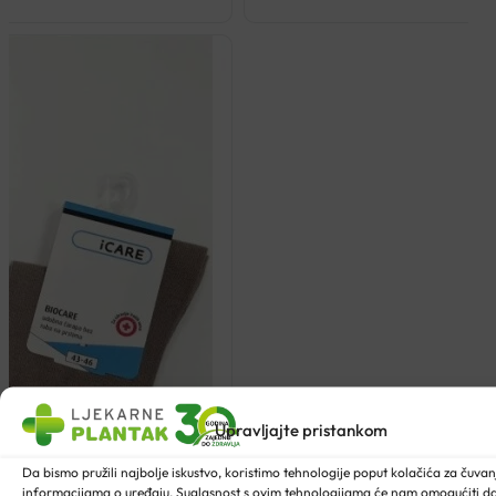
Upravljajte pristankom
Da bismo pružili najbolje iskustvo, koristimo tehnologije poput kolačića za čuvanje
informacijama o uređaju. Suglasnost s ovim tehnologijama će nam omogućiti 